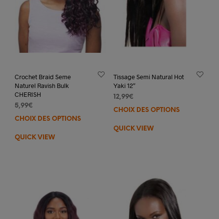
Crochet Braid Seme
Tissage Semi Natural Hot
Naturel Ravish Bulk
Yaki 12″
CHERISH
12,99
€
5,99
€
CHOIX DES OPTIONS
Ce
CHOIX DES OPTIONS
Ce
prod
QUICK VIEW
produit
a
QUICK VIEW
a
plus
plusieurs
varia
variations.
Les
Les
opti
options
peuv
peuvent
être
être
choi
choisies
sur