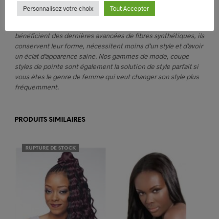
souhaitez mettre l’accent sur vos cheveux, une perruque
Personnalisez votre choix
Tout Accepter
synthétique Sleek est une option facile à réaliser style
instantanée. Comme toutes les perruques synthétiques Sleek
bénéficient des dernières avancées de fibres synthétiques, ils
conservent leur forme, nécessitent moins d’un style et d’avoir
un éclat d’apparence saine. Nos gammes de mode, coupe
styles de pointe sont également la solution de style parfait si
vous êtes le genre de femme qui veut changer son style plus
fréquemment.
PRODUITS SIMILAIRES
RUPTURE DE STOCK