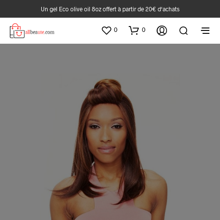
Un gel Eco olive oil 8oz offert à partir de 20€ d‘achats
0
0