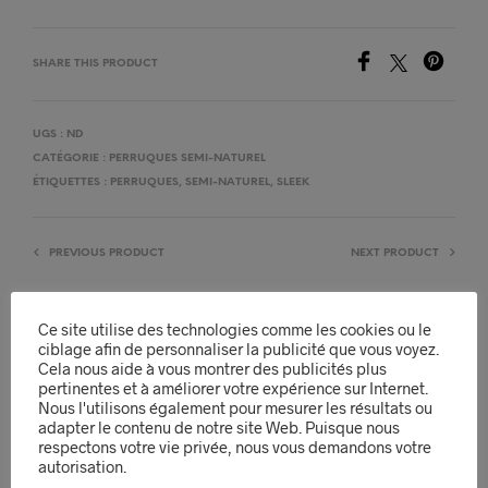
SHARE THIS PRODUCT
UGS :
ND
CATÉGORIE :
PERRUQUES SEMI-NATUREL
ÉTIQUETTES :
PERRUQUES
,
SEMI-NATUREL
,
SLEEK
PREVIOUS PRODUCT
NEXT PRODUCT
Ce site utilise des technologies comme les cookies ou le
ciblage afin de personnaliser la publicité que vous voyez.
DESCRIPTION
Cela nous aide à vous montrer des publicités plus
pertinentes et à améliorer votre expérience sur Internet.
INFORMATIONS COMPLÉMENTAIRES
Nous l'utilisons également pour mesurer les résultats ou
adapter le contenu de notre site Web. Puisque nous
AVIS (0)
respectons votre vie privée, nous vous demandons votre
autorisation.
Si votre style de vie occupé laisse moins de temps que vous