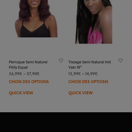
sur
la
la
pag
page
du
du
prod
produit
Perruque Semi Naturel
Tissage Semi Natural Hot
Flirty Equal
Yaki 16″
36,99
€
–
37,90
€
13,99
€
–
14,99
€
CHOIX DES OPTIONS
Ce
CHOIX DES OPTIONS
Ce
produit
prod
QUICK VIEW
QUICK VIEW
a
a
plusieurs
plus
variations.
varia
Les
Les
options
opti
peuvent
peuv