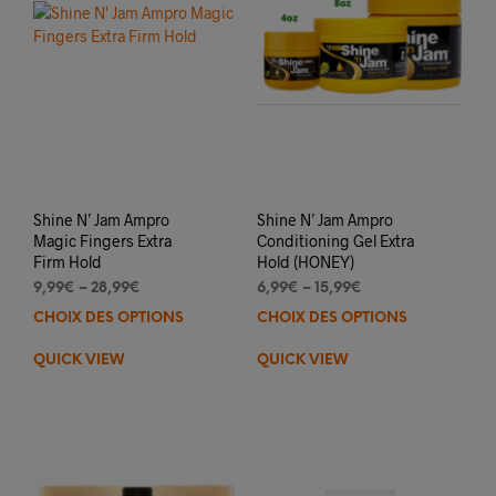
Shine N’ Jam Ampro
Shine N’ Jam Ampro
Magic Fingers Extra
Conditioning Gel Extra
Firm Hold
Hold (HONEY)
9,99
€
–
28,99
€
6,99
€
–
15,99
€
CHOIX DES OPTIONS
Ce
CHOIX DES OPTIONS
Ce
produit
prod
QUICK VIEW
QUICK VIEW
a
a
plusieurs
plus
variations.
varia
Les
Les
options
opti
peuvent
peuv