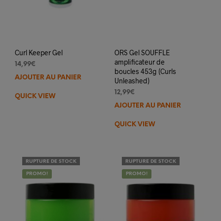
Curl Keeper Gel
ORS Gel SOUFFLE
amplificateur de
14,99
€
boucles 453g (Curls
AJOUTER AU PANIER
Unleashed)
12,99
€
QUICK VIEW
AJOUTER AU PANIER
QUICK VIEW
RUPTURE DE STOCK
RUPTURE DE STOCK
PROMO!
PROMO!