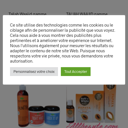
Taliah Waajid gamme
TALIAH WAAJID gamme
de 3
compléte de 4
Ce site utilise des technologies comme les cookies ou le
27,00
€
35,90
€
ciblage afin de personnaliser la publicité que vous voyez.
AJOUTER AU PANIER
AJOUTER AU PANIER
Cela nous aide à vous montrer des publicités plus
pertinentes et à améliorer votre expérience sur Internet.
Nous l'utilisons également pour mesurer les résultats ou
QUICK VIEW
QUICK VIEW
adapter le contenu de notre site Web. Puisque nous
respectons votre vie privée, nous vous demandons votre
autorisation.
Personnalisez votre choix
Tout Accepter