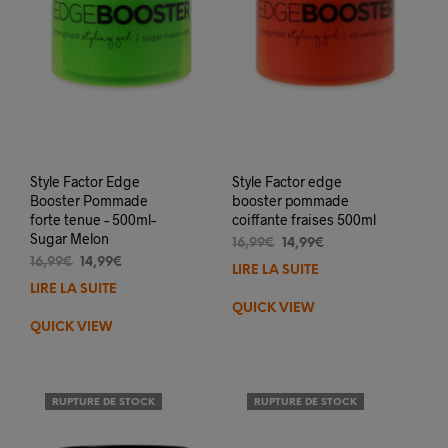
Style Factor Edge
Style Factor edge
Booster Pommade
booster pommade
forte tenue – 500ml–
coiffante fraises 500ml
Sugar Melon
Le
Le
16,99
€
14,99
€
Le
Le
prix
prix
16,99
€
14,99
€
LIRE LA SUITE
prix
prix
initial
actuel
LIRE LA SUITE
initial
actuel
était :
est :
QUICK VIEW
était :
est :
16,99€.
14,99€.
QUICK VIEW
16,99€.
14,99€.
RUPTURE DE STOCK
RUPTURE DE STOCK