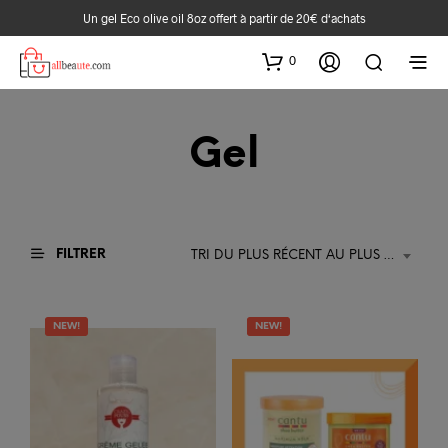
Un gel Eco olive oil 8oz offert à partir de 20€ d‘achats
0
Gel
FILTRER
TRI DU PLUS RÉCENT AU PLUS ANCIEN
NEW!
NEW!