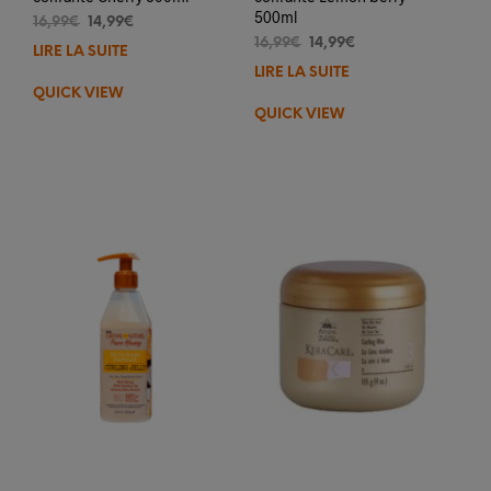
500ml
Le
Le
16,99
€
14,99
€
prix
prix
Le
Le
16,99
€
14,99
€
LIRE LA SUITE
initial
actuel
prix
prix
LIRE LA SUITE
était :
est :
initial
actuel
QUICK VIEW
16,99€.
14,99€.
était :
est :
QUICK VIEW
16,99€.
14,99€.