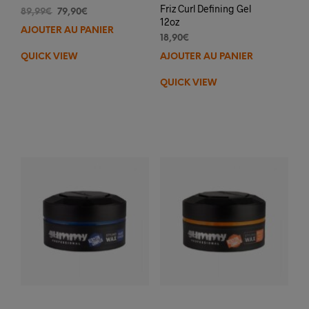
Friz Curl Defining Gel
Le
Le
89,99
€
79,90
€
12oz
prix
prix
AJOUTER AU PANIER
initial
actuel
18,90
€
était :
est :
QUICK VIEW
AJOUTER AU PANIER
89,99€.
79,90€.
QUICK VIEW