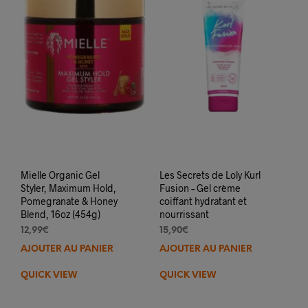
être
être
choisies
choi
sur
sur
la
la
page
pag
du
du
produit
prod
Mielle Organic Gel
Les Secrets de Loly Kurl
Styler, Maximum Hold,
Fusion – Gel crème
Pomegranate & Honey
coiffant hydratant et
Blend, 16oz (454g)
nourrissant
12,99
€
15,90
€
AJOUTER AU PANIER
AJOUTER AU PANIER
QUICK VIEW
QUICK VIEW