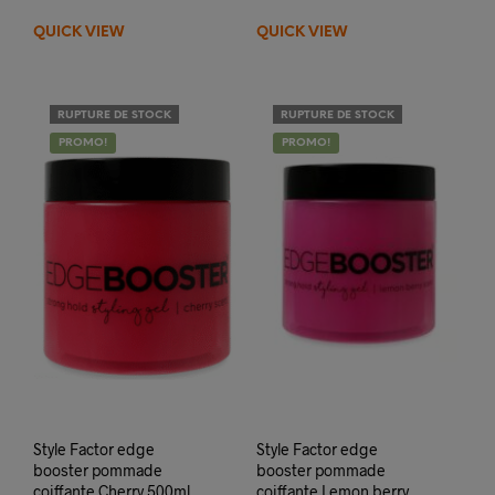
initial
actuel
était :
est :
QUICK VIEW
QUICK VIEW
16,99€.
14,99€.
RUPTURE DE STOCK
RUPTURE DE STOCK
PROMO!
PROMO!
Style Factor edge
Style Factor edge
booster pommade
booster pommade
coiffante Cherry 500ml
coiffante Lemon berry