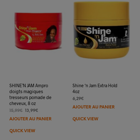
SHINE’N JAM Ampro
Shine ‘n Jam Extra Hold
doigts magiques
4oz
tresseurs pomade de
6,29
€
cheveux, 8 oz
AJOUTER AU PANIER
Le
Le
15,99
€
13,99
€
prix
prix
AJOUTER AU PANIER
QUICK VIEW
initial
actuel
était :
est :
QUICK VIEW
15,99€.
13,99€.