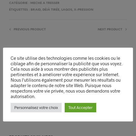
CATÉGORIE :
MECHE A TRESSER
ÉTIQUETTES :
BRAID
,
DÉJÀ TIRÉE
,
LAGOS
,
X-PRESSION
PREVIOUS PRODUCT
NEXT PRODUCT
Ce site utilise des technologies comme les cookies ou le
DESCRIPTION
ciblage afin de personnaliser la publicité que vous voyez.
INFORMATIONS COMPLÉMENTAIRES
Cela nous aide à vous montrer des publicités plus
pertinentes et à améliorer votre expérience sur Internet.
AVIS (0)
Nous l'utilisons également pour mesurer les résultats ou
adapter le contenu de notre site Web. Puisque nous
respectons votre vie privée, nous vous demandons votre
Les mèches X- pression Lagos Braid Extension sont conçues à
autorisation.
base d’une chevelure en Kanekalon synthétique droite tressée
de 5 cm. La texture douce et légère de ces mèches vous permet
Personnalisez votre choix
Tout Accepter
de réaliser de belles tresses faciles. Curling à l’eau chaude et
résistant aux flammes.