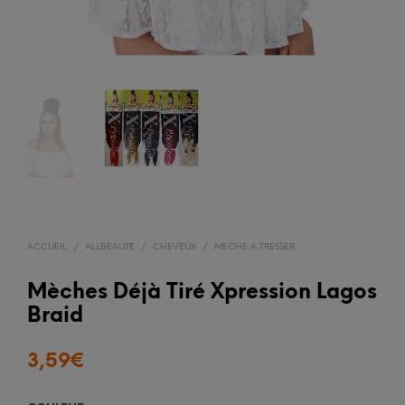
ACCUEIL
/
ALLBEAUTE
/
CHEVEUX
/
MECHE A TRESSER
Mèches Déjà Tiré Xpression Lagos
Braid
3,59
€