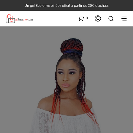
Un gel Eco olive oil 8oz offert à partir de 20€ d‘achats
0