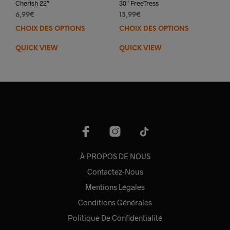
Cherish 22″
30″ FreeTress
6,99
€
13,99
€
CHOIX DES OPTIONS
Ce
CHOIX DES OPTIONS
Ce
produit
prod
QUICK VIEW
QUICK VIEW
a
a
plusieurs
plus
variations.
varia
Les
Les
options
opti
peuvent
peuv
être
être
choisies
choi
sur
sur
la
la
À PROPOS DE NOUS
page
pag
du
du
Contactez-Nous
produit
prod
Mentions Légales
Conditions Générales
Politique De Confidentialité