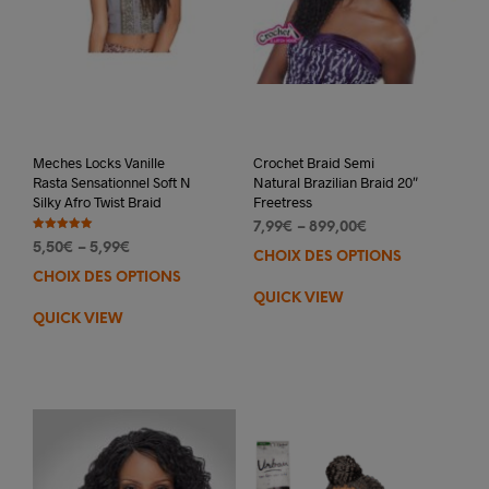
Meches Locks Vanille
Crochet Braid Semi
Rasta Sensationnel Soft N
Natural Brazilian Braid 20″
Silky Afro Twist Braid
Freetress
7,99
€
–
899,00
€
Note
5,50
€
–
5,99
€
5.00
CHOIX DES OPTIONS
Ce
sur 5
CHOIX DES OPTIONS
Ce
prod
QUICK VIEW
produit
a
QUICK VIEW
a
plus
plusieurs
varia
variations.
Les
Les
opti
options
peuv
peuvent
être
être
choi
choisies
sur