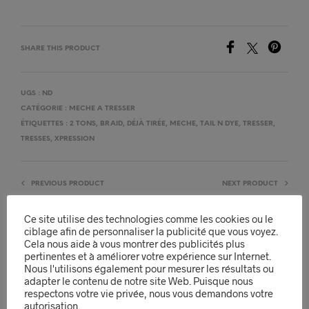
SHARE THIS PRODUCT
UGS :
ND
CATÉGORIE :
MECHE A TRESSER
ÉTIQUETTES :
2 TONS
,
BRAID
,
DÉJÀ TIRÉE
,
MECHE
,
TAIL N DYE
,
TRESSER
,
TRESSES
,
XPRESSION
PREVIOUS PRODUCT
NEXT PRODUCT
Ce site utilise des technologies comme les cookies ou le
ciblage afin de personnaliser la publicité que vous voyez.
Cela nous aide à vous montrer des publicités plus
DESCRIPTION
pertinentes et à améliorer votre expérience sur Internet.
Nous l'utilisons également pour mesurer les résultats ou
INFORMATIONS COMPLÉMENTAIRES
adapter le contenu de notre site Web. Puisque nous
respectons votre vie privée, nous vous demandons votre
AVIS (0)
autorisation.