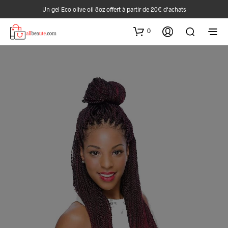
Un gel Eco olive oil 8oz offert à partir de 20€ d‘achats
0