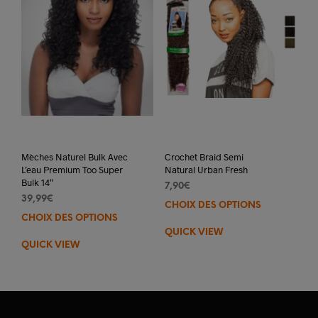
sur
la
la
pag
page
du
du
prod
produit
Mèches Naturel Bulk Avec
Crochet Braid Semi
L’eau Premium Too Super
Natural Urban Fresh
Bulk 14″
7,90
€
39,99
€
CHOIX DES OPTIONS
Ce
CHOIX DES OPTIONS
Ce
prod
QUICK VIEW
produit
a
QUICK VIEW
a
plus
plusieurs
varia
variations.
Les
Les
opti
options
peuv