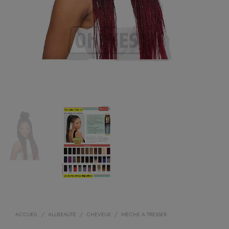
ACCUEIL
/
ALLBEAUTE
/
CHEVEUX
/
MECHE A TRESSER