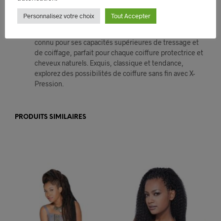
Exprimez-vous avec le classique de renommée
Personnalisez votre choix
Tout Accepter
mondiale, X-Pression Cheveux tressés. Fait avec les
fibres 100% Kanekalon les plus fines, X-Pression est
connu pour ses capacités supérieures de tressage et
de coiffage, parfait pour chaque coiffure protectrice et
cheveux naturels. Exquis, classique et tendance,
explorez des possibilités de coiffure sans fin avec X-
Pression.
PRODUITS SIMILAIRES