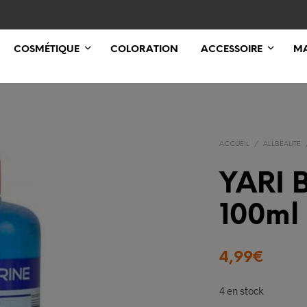
COSMÉTIQUE
COLORATION
ACCESSOIRE
MA
ACCUEIL
/
ALLBEAUTE
YARI B
100ml
4,99
€
4 en stock