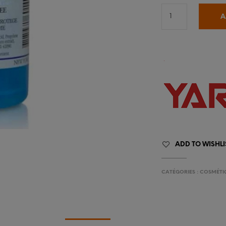
A
ADD TO WISHLI
CATÉGORIES :
COSMÉTI