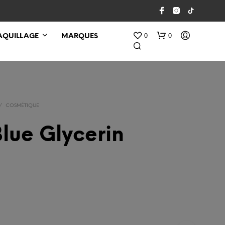
0
0
QUILLAGE
MARQUES
/
COSMÉTIQUE
lue Glycerin
V
O
T
R
E
P
A
N