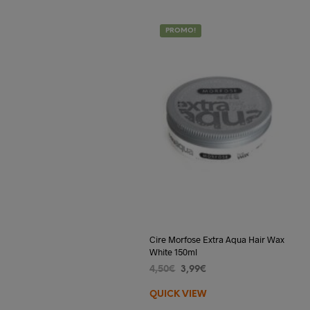
PROMO!
Cire Morfose Extra Aqua Hair Wax
White 150ml
Le
Le
4,50
€
3,99
€
prix
prix
AJOUTER AU PANIER
QUICK VIEW
initial
actuel
était :
est :