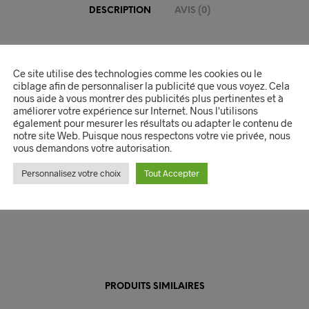
DESCRIPTION
AVIS (0)
on du produit
Ce site utilise des technologies comme les cookies ou le
 Glycerin 100 ml Huile hydratante parfumée à la glycéri
ciblage afin de personnaliser la publicité que vous voyez. Cela
nous aide à vous montrer des publicités plus pertinentes et à
e pour la peau
améliorer votre expérience sur Internet. Nous l'utilisons
également pour mesurer les résultats ou adapter le contenu de
écurité
notre site Web. Puisque nous respectons votre vie privée, nous
vous demandons votre autorisation.
e externe uniquement, éviter le contact avec les yeux ; 
 des enfants, tenir à l’écart des sources de chaleur et d
Personnalisez votre choix
Tout Accepter
nues
PRODUITS SIMILAIRES