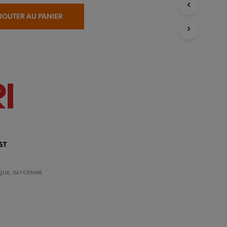
I
E
JOUTER AU PANIER
R
E
S
T
V
I
D
E
.
ST
QUE
,
GLYCÉRINE