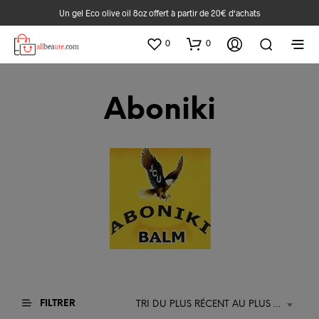
Un gel Eco olive oil 8oz offert à partir de 20€ d‘achats
0
0
Aboniki
FILTRER
TRI DU PLUS RÉCENT AU PLUS ANCIEN