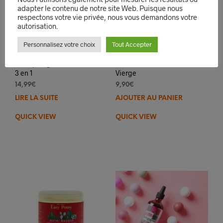
adapter le contenu de notre site Web. Puisque nous
respectons votre vie privée, nous vous demandons votre
autorisation.
Personnalisez votre choix
Tout Accepter
Easy Pouss Après-
Easy Pouss Huile de
Shampoing Anti-Chute
Noix de Coco 100%
3 en 1
Vierge
14,99
€
9,90
€
LIRE LA SUITE
AJOUTER AU PANIER
QUICK VIEW
QUICK VIEW