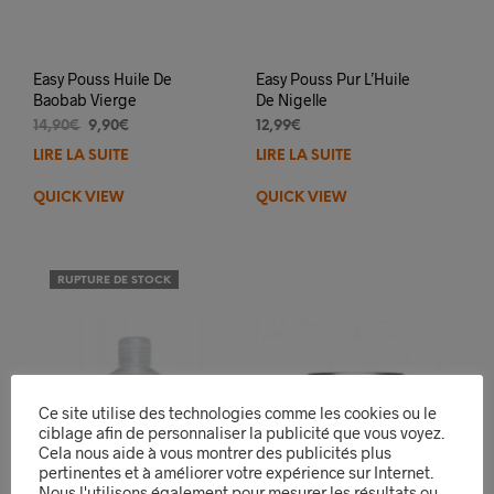
Easy Pouss Huile De
Easy Pouss Pur L’Huile
Baobab Vierge
De Nigelle
Le
Le
14,90
€
9,90
€
12,99
€
prix
prix
LIRE LA SUITE
LIRE LA SUITE
initial
actuel
était :
est :
QUICK VIEW
QUICK VIEW
14,90€.
9,90€.
RUPTURE DE STOCK
Ce site utilise des technologies comme les cookies ou le
ciblage afin de personnaliser la publicité que vous voyez.
Cela nous aide à vous montrer des publicités plus
pertinentes et à améliorer votre expérience sur Internet.
Nous l'utilisons également pour mesurer les résultats ou