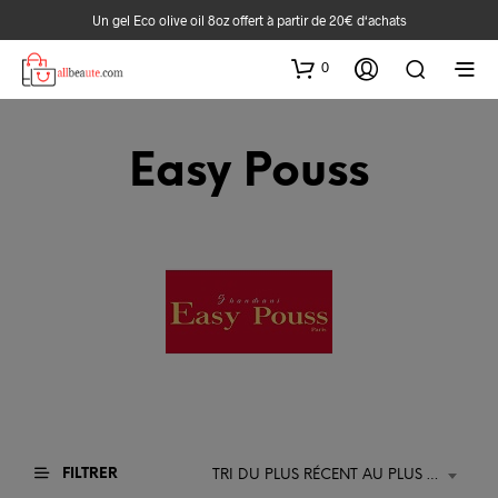
Un gel Eco olive oil 8oz offert à partir de 20€ d‘achats
0
Easy Pouss
FILTRER
TRI DU PLUS RÉCENT AU PLUS ANCIEN