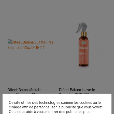
Difeel: Batana Sulfate
Difeel: Batana Leave-In
Free Shampoo 12oz
Spray 8oz D52ET80
D41ET12
9,99
€
Ce site utilise des technologies comme les cookies ou le
9,99
€
ciblage afin de personnaliser la publicité que vous voyez.
AJOUTER AU PANIER
Cela nous aide à vous montrer des publicités plus
AJOUTER AU PANIER