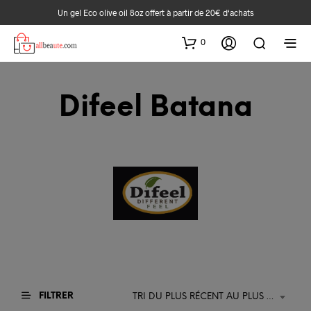
Un gel Eco olive oil 8oz offert à partir de 20€ d‘achats
0
Difeel Batana
FILTRER
TRI DU PLUS RÉCENT AU PLUS ANCIEN