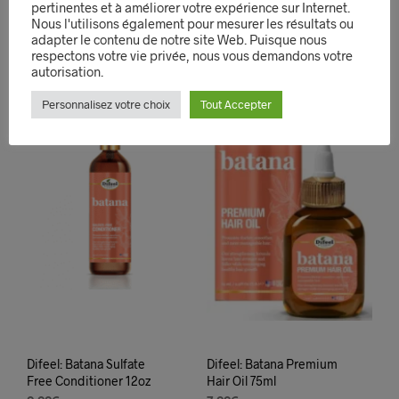
pertinentes et à améliorer votre expérience sur Internet.
QUICK VIEW
Nous l'utilisons également pour mesurer les résultats ou
QUICK VIEW
adapter le contenu de notre site Web. Puisque nous
respectons votre vie privée, nous vous demandons votre
autorisation.
Personnalisez votre choix
Tout Accepter
Difeel: Batana Sulfate
Difeel: Batana Premium
Free Conditioner 12oz
Hair Oil 75ml