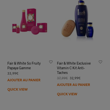
Fair & White So Fruity
Fair & White Exclusive
Papaya Gamme
Vitamin C Kit Anti-
Taches
33,99
€
Le
Le
37,99
€
32,99
€
AJOUTER AU PANIER
prix
prix
AJOUTER AU PANIER
initial
actuel
QUICK VIEW
était :
est :
QUICK VIEW
37,99€.
32,99€.