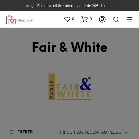
Un gel Eco olive oil 8oz offert à partir de 20€ d‘achats
0
0
Fair & White
FILTRER
TRI DU PLUS RÉCENT AU PLUS ANCIEN