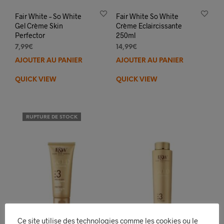
Fair White – So White
Fair White So White
Gel Crème Skin
Crème Eclaircissante
Perfector
250ml
7,99
€
14,99
€
AJOUTER AU PANIER
AJOUTER AU PANIER
QUICK VIEW
QUICK VIEW
RUPTURE DE STOCK
Ce site utilise des technologies comme les cookies ou le