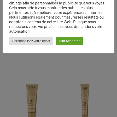
ciblage afin de personnaliser la publicité que vous voyez.
Cela nous aide à vous montrer des publicités plus
pertinentes et à améliorer votre expérience sur Internet.
Nous l'utilisons également pour mesurer les résultats ou
adapter le contenu de notre site Web. Puisque nous
Creme Mains Argan
Lait Precieux Hydratant
respectons votre vie privée, nous vous demandons votre
75ml Fair White GOLD
500ml Fair White GOLD
autorisation.
6,79
€
18,49
€
Personnalisez votre choix
Tout Accepter
LIRE LA SUITE
AJOUTER AU PANIER
QUICK VIEW
QUICK VIEW