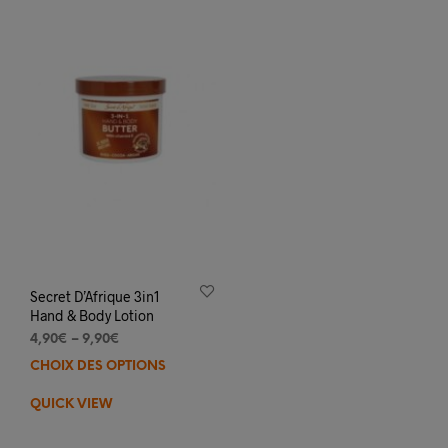
Secret D’Afrique 3in1
Hand & Body Lotion
4,90
€
–
9,90
€
CHOIX DES OPTIONS
Ce
produit
QUICK VIEW
a
plusieurs