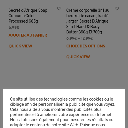
Secret d’Afrique Soap
Crème corporelle 3n1 au
Curcuma Cold
beurre de cacao , karité
Processed 685g
, argan Secret D Afrique
3 in 1 Hand & Body
6,99
€
Butter 360g Et 700g
AJOUTER AU PANIER
6,99
€
–
12,99
€
QUICK VIEW
CHOIX DES OPTIONS
Ce
prod
QUICK VIEW
a
plus
varia
Les
opti
peuv
être
Ce site utilise des technologies comme les cookies ou le
choi
ciblage afin de personnaliser la publicité que vous voyez.
sur
Cela nous aide à vous montrer des publicités plus
la
pertinentes et à améliorer votre expérience sur Internet.
pag
Nous l'utilisons également pour mesurer les résultats ou
adapter le contenu de notre site Web. Puisque nous
du