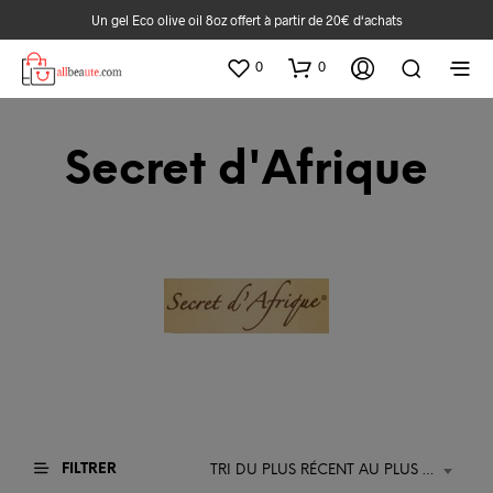
Un gel Eco olive oil 8oz offert à partir de 20€ d‘achats
0
0
Secret d'Afrique
FILTRER
TRI DU PLUS RÉCENT AU PLUS ANCIEN