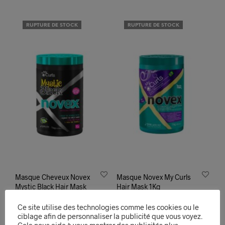
RUPTURE DE STOCK
RUPTURE DE STOCK
Masque Cheveux Novex
Masque Novex My Curls
Mystic Black Hair Mask
Hair Mask 1Kg
12,90
€
12,99
€
Ce site utilise des technologies comme les cookies ou le
LIRE LA SUITE
LIRE LA SUITE
ciblage afin de personnaliser la publicité que vous voyez.
Cela nous aide à vous montrer des publicités plus