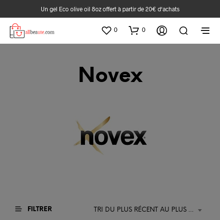
Un gel Eco olive oil 8oz offert à partir de 20€ d‘achats
0
0
Novex
FILTRER
TRI DU PLUS RÉCENT AU PLUS ANCIEN