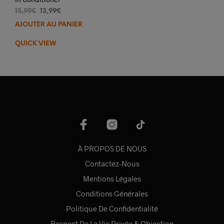
Le
Le
15,99
€
13,99
€
prix
prix
AJOUTER AU PANIER
initial
actuel
était :
est :
QUICK VIEW
15,99€.
13,99€.
À PROPOS DE NOUS
Contactez-Nous
Mentions Légales
Conditions Générales
Politique De Confidentialité
Respect De La Vie Privée & Objection