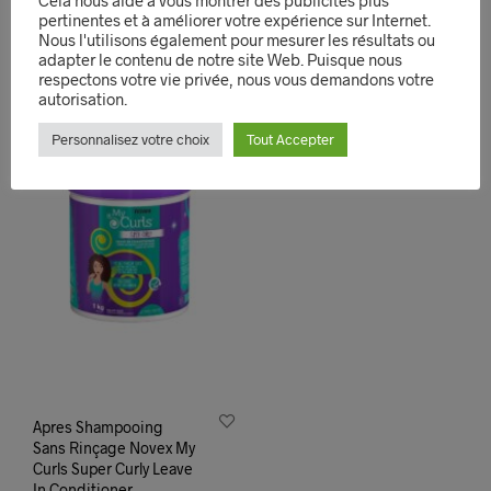
QUICK VIEW
QUICK VIEW
pertinentes et à améliorer votre expérience sur Internet.
Nous l'utilisons également pour mesurer les résultats ou
adapter le contenu de notre site Web. Puisque nous
respectons votre vie privée, nous vous demandons votre
autorisation.
PROMO!
Personnalisez votre choix
Tout Accepter
Apres Shampooing
Sans Rinçage Novex My
Curls Super Curly Leave
In Conditioner