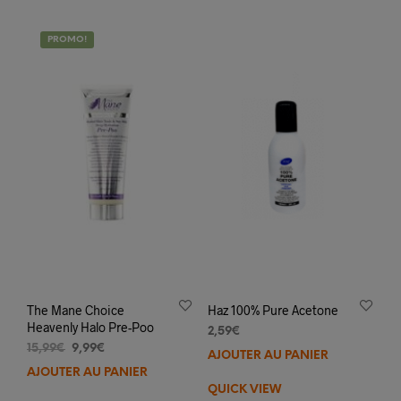
PROMO!
The Mane Choice
Haz 100% Pure Acetone
Heavenly Halo Pre-Poo
2,59
€
Le
Le
15,99
€
9,99
€
AJOUTER AU PANIER
prix
prix
AJOUTER AU PANIER
initial
actuel
QUICK VIEW
était :
est :