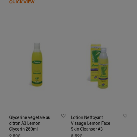
QUICK VIEW
13,90€.
6,99€.
Glycerine végétale au
Lotion Nettoyant
citron A3 Lemon
Vissage Lemon Face
Glycerin 260ml
Skin Cleanser A3
9,50
€
8,59
€