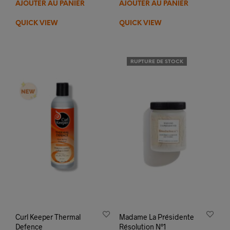
AJOUTER AU PANIER
AJOUTER AU PANIER
initial
actuel
était :
est :
QUICK VIEW
QUICK VIEW
17,99€.
16,90€.
RUPTURE DE STOCK
Curl Keeper Thermal
Madame La Présidente
Defence
Résolution N°1