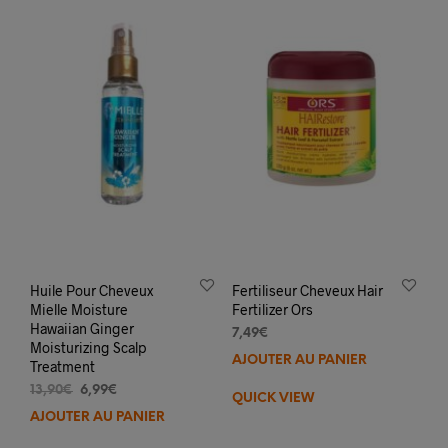
Huile Pour Cheveux
Fertiliseur Cheveux Hair
Mielle Moisture
Fertilizer Ors
Hawaiian Ginger
7,49
€
Moisturizing Scalp
AJOUTER AU PANIER
Treatment
Le
Le
13,90
€
6,99
€
QUICK VIEW
prix
prix
AJOUTER AU PANIER
initial
actuel
était :
est :