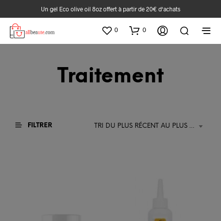
Un gel Eco olive oil 8oz offert à partir de 20€ d‘achats
0
0
Traitement
FILTRER
TRI DU PLUS RÉCENT AU PLUS ANCIEN