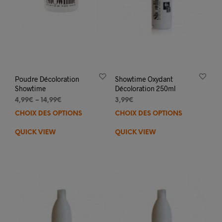
du
prod
Poudre Décoloration
Showtime Oxydant
Showtime
Décoloration 250ml
4,99
€
–
14,99
€
3,99
€
CHOIX DES OPTIONS
Ce
CHOIX DES OPTIONS
Ce
produit
prod
QUICK VIEW
QUICK VIEW
a
a
plusieurs
plus
variations.
varia
Les
Les
options
opti
peuvent
peuv
être
être
choisies
choi
sur
sur