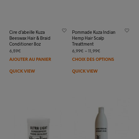
Cire d’abeille Kuza
Pommade Kuza Indian
Beeswax Hair & Braid
Hemp Hair Scalp
Conditioner 8oz
Treattment
6,59
€
6,99
€
–
11,99
€
AJOUTER AU PANIER
CHOIX DES OPTIONS
Ce
prod
QUICK VIEW
QUICK VIEW
a
plus
varia
Les
opti
peuv
être
choi
sur
la
pag