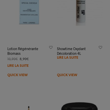
la
pag
du
prod
Lotion Régénérante
Showtime Oxydant
Biomass
Décoloration 4L
LIRE LA SUITE
Le
Le
10,90
€
8,90
€
prix
prix
LIRE LA SUITE
initial
actuel
était :
est :
QUICK VIEW
QUICK VIEW
10,90€.
8,90€.