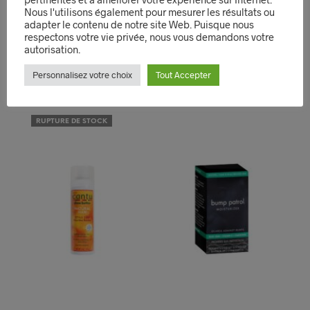
1L
MIZANI
Nous l'utilisons également pour mesurer les résultats ou
adapter le contenu de notre site Web. Puisque nous
Le
Le
23,99
€
16,99
€
14,99
€
respectons votre vie privée, nous vous demandons votre
prix
prix
LIRE LA SUITE
AJOUTER AU PANIER
autorisation.
initial
actuel
était :
est :
QUICK VIEW
QUICK VIEW
Personnalisez votre choix
Tout Accepter
16,99€.
14,99€.
RUPTURE DE STOCK