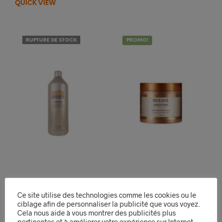
QUICK VIEW
15,99€.
9,99€.
RUPTURE DE STOCK
PROMO!
Traitement
Crème Nocturne
Ce site utilise des technologies comme les cookies ou le
Hydrantant Mizani
Strength Fusion
ciblage afin de personnaliser la publicité que vous voyez.
Hydrafuse Intensive
Intense Night-Time
Cela nous aide à vous montrer des publicités plus
Moisturizing Treatment
Treatment 150ml
pertinentes et à améliorer votre expérience sur Internet.