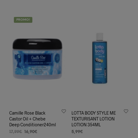
PROMO!
Camille Rose Black
LOTTA BODY STYLE ME
Castor Oil + Chebe
TEXTURISANT LOTION
Deep Conditioner240ml
LOTION 354ML
Le
Le
17,99
€
16,90
€
5,99
€
prix
prix