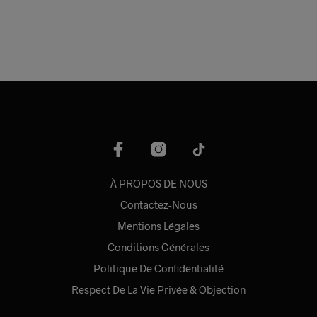
être
choi
choisies
sur
sur
la
la
pag
page
du
du
prod
produit
À PROPOS DE NOUS
Contactez-Nous
Mentions Légales
Conditions Générales
Politique De Confidentialité
Respect De La Vie Privée & Objection