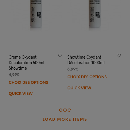
la
la
page
pag
du
du
produit
prod
Creme Oxydant
Showtime Oxydant
Decoloration 500ml
Décoloration 1000ml
Showtime
8,99
€
4,99
€
CHOIX DES OPTIONS
Ce
CHOIX DES OPTIONS
Ce
prod
QUICK VIEW
produit
a
QUICK VIEW
a
plus
plusieurs
varia
variations.
Les
Les
opti
options
LOAD MORE ITEMS
peuv
peuvent
être