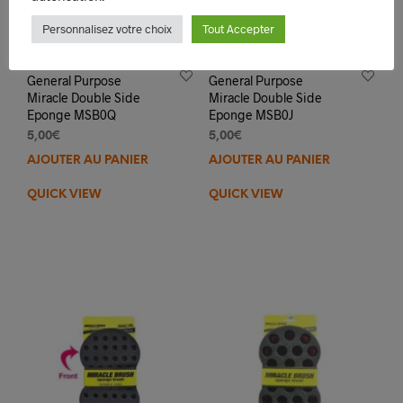
Personnalisez votre choix
Tout Accepter
General Purpose
General Purpose
Miracle Double Side
Miracle Double Side
Eponge MSB0Q
Eponge MSB0J
5,00
€
5,00
€
AJOUTER AU PANIER
AJOUTER AU PANIER
QUICK VIEW
QUICK VIEW