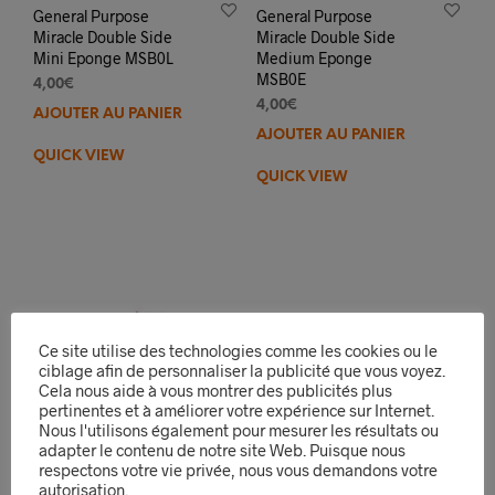
General Purpose
General Purpose
Miracle Double Side
Miracle Double Side
Mini Eponge MSB0L
Medium Eponge
MSB0E
4,00
€
4,00
€
AJOUTER AU PANIER
AJOUTER AU PANIER
QUICK VIEW
QUICK VIEW
Ce site utilise des technologies comme les cookies ou le
ciblage afin de personnaliser la publicité que vous voyez.
Cela nous aide à vous montrer des publicités plus
pertinentes et à améliorer votre expérience sur Internet.
Nous l'utilisons également pour mesurer les résultats ou
adapter le contenu de notre site Web. Puisque nous
respectons votre vie privée, nous vous demandons votre
autorisation.