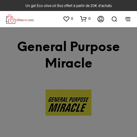
Un gel Eco olive oil 8oz offert à partir de 20€ d‘achats
0
0
General Purpose
Miracle