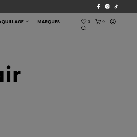
0
0
QUILLAGE
MARQUES
ir
V
O
T
R
E
P
A
N