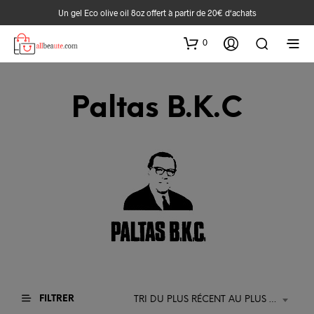
Un gel Eco olive oil 8oz offert à partir de 20€ d‘achats
0
Paltas B.K.C
FILTRER
TRI DU PLUS RÉCENT AU PLUS ANCIEN