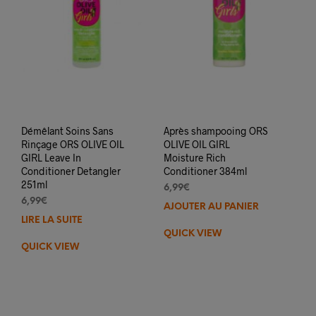
la
page
du
produit
Démêlant Soins Sans
Après shampooing ORS
Rinçage ORS OLIVE OIL
OLIVE OIL GIRL
GIRL Leave In
Moisture Rich
Conditioner Detangler
Conditioner 384ml
251ml
6,99
€
6,99
€
AJOUTER AU PANIER
LIRE LA SUITE
QUICK VIEW
QUICK VIEW