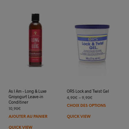
As I Am – Long & Luxe
ORS Lock and Twist Gel
Groyogurt Leave-in
4,90
€
–
9,90
€
Conditiner
CHOIX DES OPTIONS
Ce
10,90
€
prod
AJOUTER AU PANIER
QUICK VIEW
a
plus
QUICK VIEW