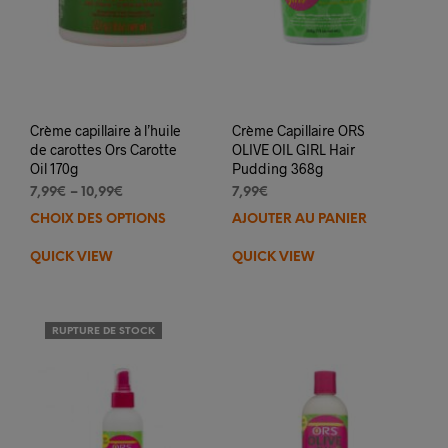
Crème capillaire à l’huile
Crème Capillaire ORS
de carottes Ors Carotte
OLIVE OIL GIRL Hair
Oil 170g
Pudding 368g
7,99
€
–
10,99
€
7,99
€
CHOIX DES OPTIONS
Ce
AJOUTER AU PANIER
produit
QUICK VIEW
QUICK VIEW
a
plusieurs
variations.
Les
RUPTURE DE STOCK
options
peuvent
être
choisies
sur