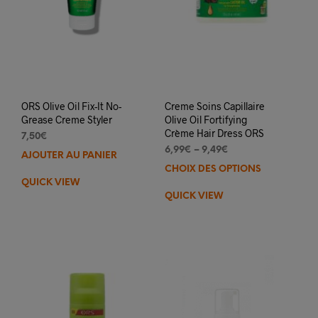
ORS Olive Oil Fix-It No-
Creme Soins Capillaire
Grease Creme Styler
Olive Oil Fortifying
Crème Hair Dress ORS
7,50
€
6,99
€
–
9,49
€
AJOUTER AU PANIER
CHOIX DES OPTIONS
Ce
QUICK VIEW
prod
QUICK VIEW
a
plus
varia
Les
opti
peuv
être
choi