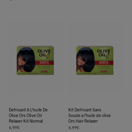
varia
Les
opti
peuv
être
choi
sur
la
pag
du
prod
Defrisant A L’huile De
Kit Defrisant Sans
Olive Ors Olive Oil
Soude a l’huile de olive
Relaxer Kit Normal
Ors Hair Relaxer
6,99
€
6,99
€