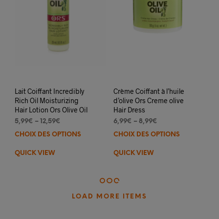
Lait Coiffant Incredibly
Crème Coiffant à l’huile
Rich Oil Moisturizing
d’olive Ors Creme olive
Hair Lotion Ors Olive Oil
Hair Dress
5,99
€
–
12,59
€
6,99
€
–
8,99
€
CHOIX DES OPTIONS
Ce
CHOIX DES OPTIONS
Ce
produit
prod
QUICK VIEW
QUICK VIEW
a
a
plusieurs
plus
variations.
varia
Les
Les
options
opti
LOAD MORE ITEMS
peuvent
peuv
être
être