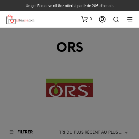
Un gel Eco olive oil 8oz offert à partir de 20€ d‘achats
0
ORS
FILTRER
TRI DU PLUS RÉCENT AU PLUS ANCIEN