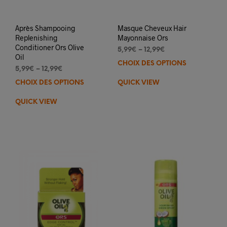
Après Shampooing
Masque Cheveux Hair
Replenishing
Mayonnaise Ors
Conditioner Ors Olive
5,99
€
–
12,99
€
Oil
CHOIX DES OPTIONS
Ce
5,99
€
–
12,99
€
prod
CHOIX DES OPTIONS
Ce
QUICK VIEW
a
produit
plus
QUICK VIEW
a
varia
plusieurs
Les
variations.
opti
Les
peuv
options
être
peuvent
choi
être
sur
choisies
la
sur
pag
la
du
page
prod
du