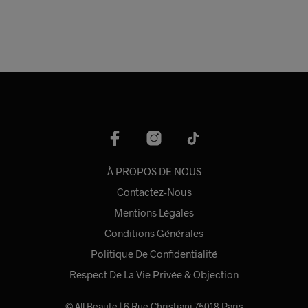
choisies
choi
sur
sur
la
la
page
pag
du
du
produit
prod
À PROPOS DE NOUS
Contactez-Nous
Mentions Légales
Conditions Générales
Politique De Confidentialité
Respect De La Vie Privée & Objection
©
All Beaute
| 6 Rue Christiani 75018 Paris