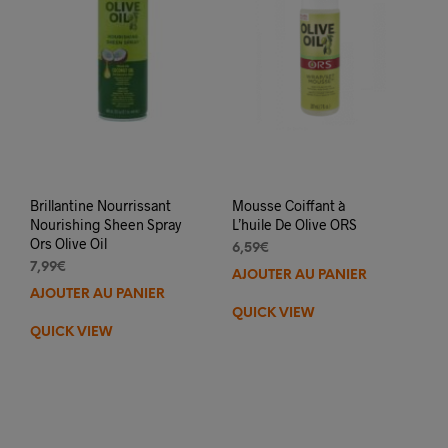
sur
la
pag
du
prod
Brillantine Nourrissant
Mousse Coiffant à
Nourishing Sheen Spray
L’huile De Olive ORS
Ors Olive Oil
6,59
€
7,99
€
AJOUTER AU PANIER
AJOUTER AU PANIER
QUICK VIEW
QUICK VIEW