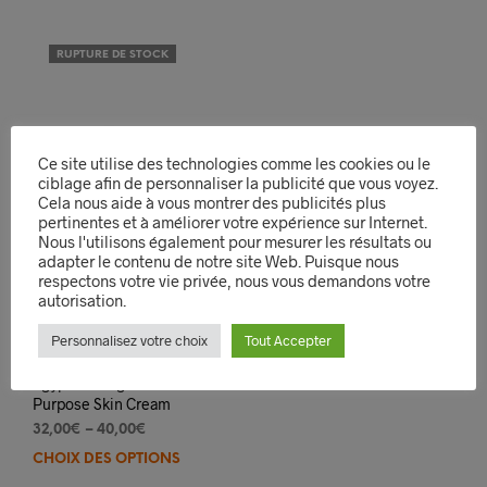
RUPTURE DE STOCK
Ce site utilise des technologies comme les cookies ou le
ciblage afin de personnaliser la publicité que vous voyez.
Cela nous aide à vous montrer des publicités plus
pertinentes et à améliorer votre expérience sur Internet.
Nous l'utilisons également pour mesurer les résultats ou
adapter le contenu de notre site Web. Puisque nous
respectons votre vie privée, nous vous demandons votre
autorisation.
Personnalisez votre choix
Tout Accepter
Egyptian Magic All
Purpose Skin Cream
32,00
€
–
40,00
€
CHOIX DES OPTIONS
Ce
produit