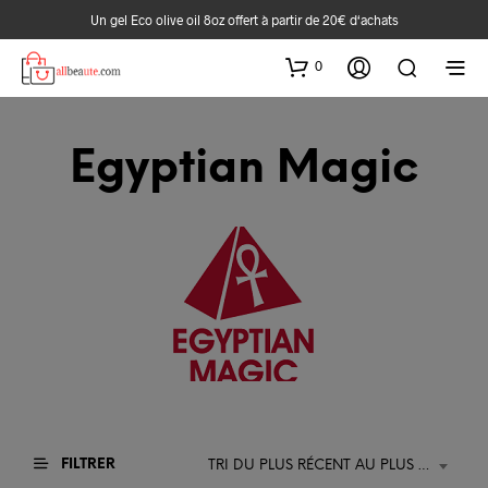
Un gel Eco olive oil 8oz offert à partir de 20€ d‘achats
0
Egyptian Magic
FILTRER
TRI DU PLUS RÉCENT AU PLUS ANCIEN