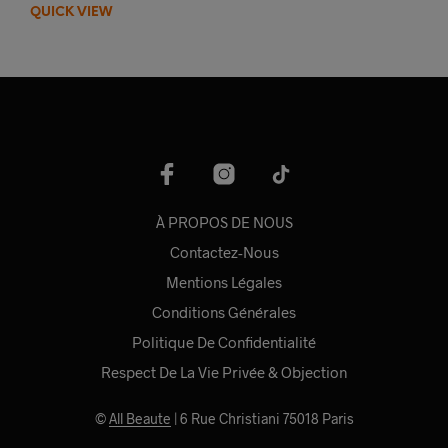
QUICK VIEW
a
plusieurs
variations.
Les
options
peuvent
être
choisies
sur
la
À PROPOS DE NOUS
page
du
Contactez-Nous
produit
Mentions Légales
Conditions Générales
Politique De Confidentialité
Respect De La Vie Privée & Objection
©
All Beaute
| 6 Rue Christiani 75018 Paris