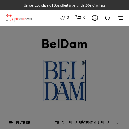
Un gel Eco olive oil 8oz offert à partir de 20€ d‘achats
0
0
BelDam
FILTRER
TRI DU PLUS RÉCENT AU PLUS ANCIEN