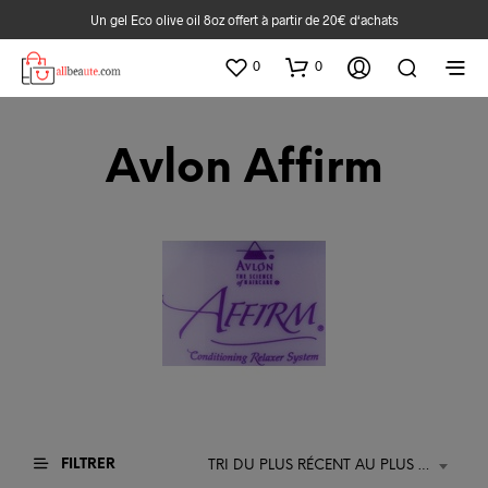
Un gel Eco olive oil 8oz offert à partir de 20€ d‘achats
0
0
Avlon Affirm
FILTRER
TRI DU PLUS RÉCENT AU PLUS ANCIEN