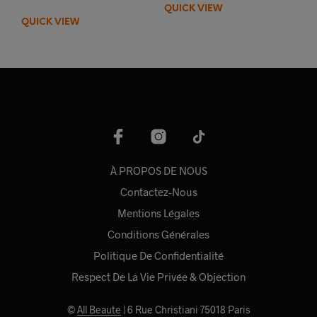
initial
actuel
QUICK VIEW
était :
est :
QUICK VIEW
22,99€.
15,00€.
À PROPOS DE NOUS
Contactez-Nous
Mentions Légales
Conditions Générales
Politique De Confidentialité
Respect De La Vie Privée & Objection
©
All Beaute
| 6 Rue Christiani 75018 Paris