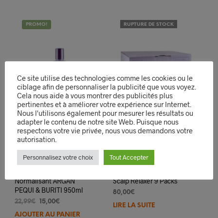
PROMO!
RUPTURE DE STOCK
Ce site utilise des technologies comme les cookies ou le
ciblage afin de personnaliser la publicité que vous voyez.
Cela nous aide à vous montrer des publicités plus
pertinentes et à améliorer votre expérience sur Internet.
Nous l'utilisons également pour mesurer les résultats ou
adapter le contenu de notre site Web. Puisque nous
respectons votre vie privée, nous vous demandons votre
autorisation.
Personnalisez votre choix
Tout Accepter
Shampooing
Avlon Affirm – Sensitive
Normalisant ARGAN
Scalp Relaxer 9 Packs
PEQUI & BURITI 950ml
80,00
€
Le
Le
22,99
€
15,00
€
LIRE LA SUITE
prix
prix
AJOUTER AU PANIER