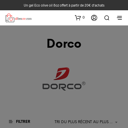
Un gel Eco olive oil 8oz offert à partir de 20€ d‘achats
0
Dorco
FILTRER
TRI DU PLUS RÉCENT AU PLUS ANCIEN