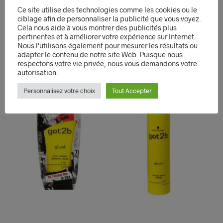
Ce site utilise des technologies comme les cookies ou le
3,99
€
9,90
€
ciblage afin de personnaliser la publicité que vous voyez.
AJOUTER AU PANIER
LIRE LA SUITE
Cela nous aide à vous montrer des publicités plus
pertinentes et à améliorer votre expérience sur Internet.
QUICK VIEW
QUICK VIEW
Nous l'utilisons également pour mesurer les résultats ou
adapter le contenu de notre site Web. Puisque nous
respectons votre vie privée, nous vous demandons votre
autorisation.
PROMO!
Personnalisez votre choix
Tout Accepter