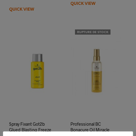
QUICK VIEW
QUICK VIEW
RUPTURE DE STOCK
Spray Fixant Got2b
Professional BC
Glued Blasting Freeze
Bonacure Oil Miracle
Spray Mini 100ml
Liquid Oil Conditioner