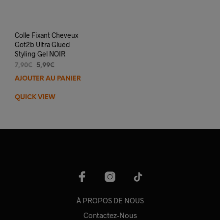
Colle Fixant Cheveux
Got2b Ultra Glued
Styling Gel NOIR
Le
Le
7,90
€
5,99
€
prix
prix
AJOUTER AU PANIER
initial
actuel
était :
est :
QUICK VIEW
7,90€.
5,99€.
À PROPOS DE NOUS
Contactez-Nous