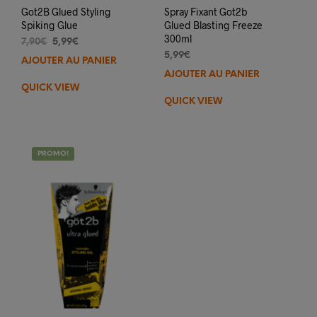
Got2B Glued Styling
Spray Fixant Got2b
Spiking Glue
Glued Blasting Freeze
300ml
Le
Le
7,90
€
5,99
€
prix
prix
5,99
€
AJOUTER AU PANIER
initial
actuel
AJOUTER AU PANIER
était :
est :
QUICK VIEW
7,90€.
5,99€.
QUICK VIEW
PROMO!