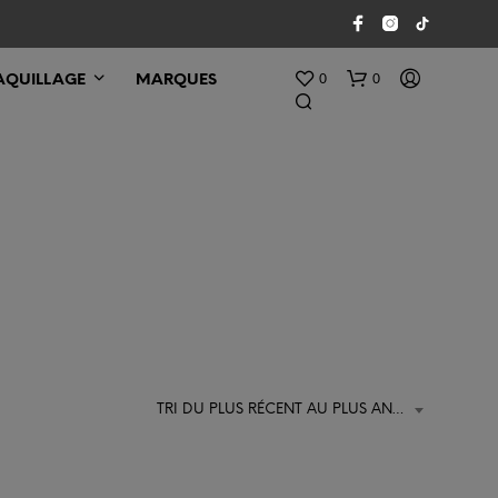
0
0
QUILLAGE
MARQUES
V
O
T
R
TRI DU PLUS RÉCENT AU PLUS ANCIEN
E
P
A
N