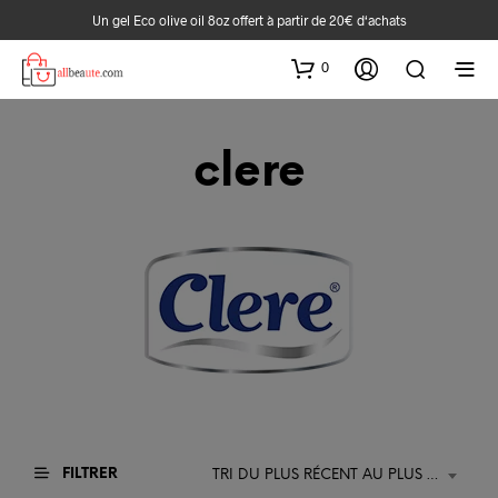
Un gel Eco olive oil 8oz offert à partir de 20€ d‘achats
0
clere
FILTRER
TRI DU PLUS RÉCENT AU PLUS ANCIEN