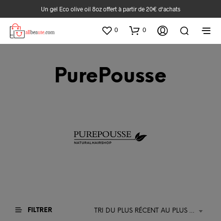
Un gel Eco olive oil 8oz offert à partir de 20€ d‘achats
0
0
PurePousse
FILTRER
TRI DU PLUS RÉCENT AU PLUS ANCIEN