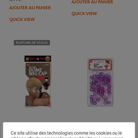
AJOUTER AU PANIER
AJOUTER AU PANIER
QUICK VIEW
QUICK VIEW
RUPTURE DE STOCK
Ce site utilise des technologies comme les cookies ou le
Bonnet Perruque
Perle Decoration