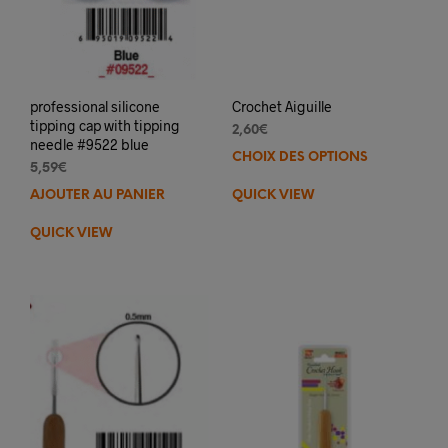
professional silicone
Crochet Aiguille
tipping cap with tipping
2,60
€
needle #9522 blue
CHOIX DES OPTIONS
Ce
5,59
€
prod
AJOUTER AU PANIER
QUICK VIEW
a
plus
QUICK VIEW
varia
Les
opti
peuv
être
choi
sur
la
pag
du