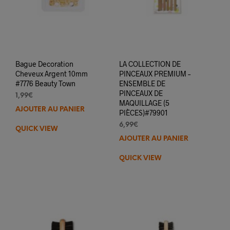
produit
prod
Bague Decoration
LA COLLECTION DE
Cheveux Argent 10mm
PINCEAUX PREMIUM –
#7776 Beauty Town
ENSEMBLE DE
PINCEAUX DE
1,99
€
MAQUILLAGE (5
AJOUTER AU PANIER
PIÈCES)#79901
6,99
€
QUICK VIEW
AJOUTER AU PANIER
QUICK VIEW