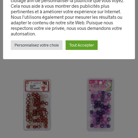
ciblage afin de personnaliser la publicité que vous voyez.
Etirable Spandex Dome
Cheveux Plastic
Cela nous aide à vous montrer des publicités plus
Wig Cap Natural Nude
#1893BT
pertinentes et à améliorer votre expérience sur Internet.
#2228BT
Nous l'utilisons également pour mesurer les résultats ou
1,99
€
–
4,99
€
adapter le contenu de notre site Web. Puisque nous
2,99
€
CHOIX DES OPTIONS
Ce
respectons votre vie privée, nous vous demandons votre
LIRE LA SUITE
prod
autorisation.
QUICK VIEW
a
QUICK VIEW
Personnalisez votre choix
Tout Accepter
plus
varia
Les
opti
peuv
être
choi
sur
la
pag
du
prod