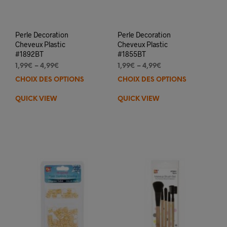
Perle Decoration
Perle Decoration
Cheveux Plastic
Cheveux Plastic
#1892BT
#1855BT
1,99
€
–
4,99
€
1,99
€
–
4,99
€
CHOIX DES OPTIONS
Ce
CHOIX DES OPTIONS
Ce
produit
prod
QUICK VIEW
QUICK VIEW
a
a
plusieurs
plus
variations.
varia
Les
Les
options
opti
peuvent
peuv
être
être
choisies
choi
sur
sur
la
la
page
pag
du
du