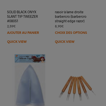
SOLID BLACK ONYX
rasoir à lame droite
SLANT TIP TWEEZER
barbercro (barbercro
#08051
straight edge razor)
2,59
€
8,90
€
AJOUTER AU PANIER
CHOIX DES OPTIONS
Ce
prod
QUICK VIEW
QUICK VIEW
a
plus
varia
Les
opti
peuv
être
choi
sur
la
pag
du
prod