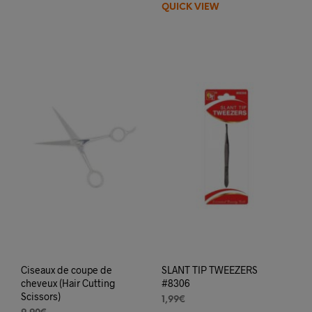
QUICK VIEW
a
plus
varia
Les
opti
peuv
être
choi
sur
la
pag
du
prod
Ciseaux de coupe de
SLANT TIP TWEEZERS
cheveux (Hair Cutting
#8306
Scissors)
1,99
€