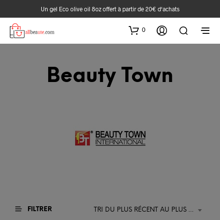
Un gel Eco olive oil 8oz offert à partir de 20€ d‘achats
0
Beauty Town
FILTRER
TRI DU PLUS RÉCENT AU PLUS ANCIEN