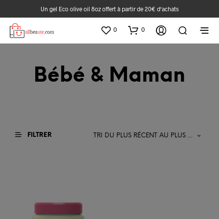
Un gel Eco olive oil 8oz offert à partir de 20€ d‘achats
0
0
Bébé & Maman
FILTRER
TRI DU PLUS RÉCENT AU PLUS ANCIEN