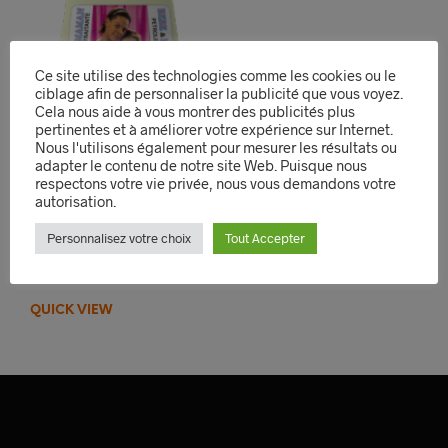
Ce site utilise des technologies comme les cookies ou le
ciblage afin de personnaliser la publicité que vous voyez.
Cela nous aide à vous montrer des publicités plus
pertinentes et à améliorer votre expérience sur Internet.
Nous l'utilisons également pour mesurer les résultats ou
adapter le contenu de notre site Web. Puisque nous
respectons votre vie privée, nous vous demandons votre
autorisation.
Bébé & Maman
Pommade Traitante
Personnalisez votre choix
Tout Accepter
3,59
€
–
4,99
€
CHOIX DES OPTIONS
Ce
produit
QUICK VIEW
a
plusieurs
variations.
Les
options
peuvent
être