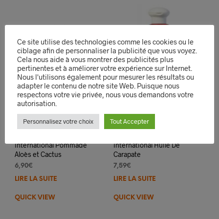
Ce site utilise des technologies comme les cookies ou le
ciblage afin de personnaliser la publicité que vous voyez.
Cela nous aide à vous montrer des publicités plus
pertinentes et à améliorer votre expérience sur Internet.
Nous l'utilisons également pour mesurer les résultats ou
adapter le contenu de notre site Web. Puisque nous
respectons votre vie privée, nous vous demandons votre
autorisation.
Personnalisez votre choix
Tout Accepter
Miss Antilles
Miss Antilles
International Pommade
International Huile De
Aloès et Cactus
Carapate
6,90
€
7,59
€
LIRE LA SUITE
LIRE LA SUITE
QUICK VIEW
QUICK VIEW