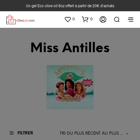
Un gel Eco olive oil 8oz offert à partir de 20€ d‘achats
0
0
Miss Antilles
FILTRER
TRI DU PLUS RÉCENT AU PLUS ANCIEN