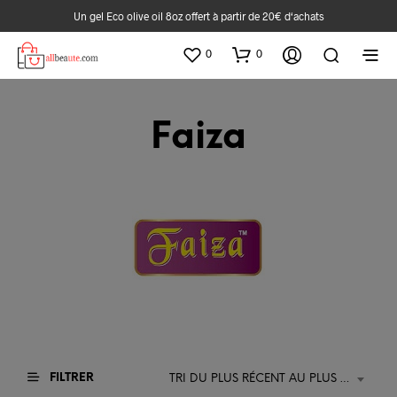
Un gel Eco olive oil 8oz offert à partir de 20€ d‘achats
0
0
Faiza
FILTRER
TRI DU PLUS RÉCENT AU PLUS ANCIEN