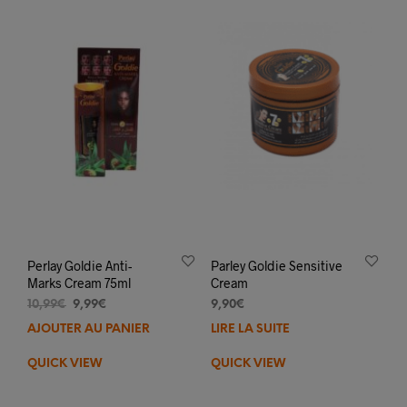
Perlay Goldie Anti-
Parley Goldie Sensitive
Marks Cream 75ml
Cream
Le
Le
10,99
€
9,99
€
9,90
€
prix
prix
AJOUTER AU PANIER
LIRE LA SUITE
initial
actuel
était :
est :
QUICK VIEW
QUICK VIEW
10,99€.
9,99€.