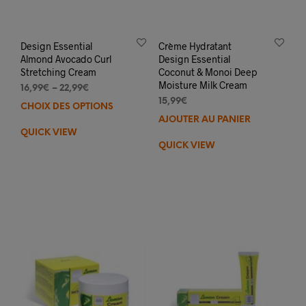
Design Essential
Crème Hydratant
Almond Avocado Curl
Design Essential
Stretching Cream
Coconut & Monoi Deep
Moisture Milk Cream
16,99
€
–
22,99
€
15,99
€
CHOIX DES OPTIONS
Ce
AJOUTER AU PANIER
produit
QUICK VIEW
a
QUICK VIEW
plusieurs
variations.
Les
options
peuvent
être
choisies
sur
la
page
du