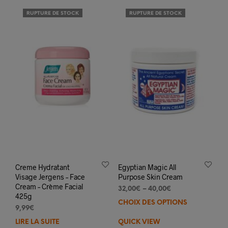
RUPTURE DE STOCK
RUPTURE DE STOCK
Creme Hydratant
Egyptian Magic All
Visage Jergens – Face
Purpose Skin Cream
Cream – Crème Facial
32,00
€
–
40,00
€
425g
CHOIX DES OPTIONS
Ce
9,99
€
prod
LIRE LA SUITE
QUICK VIEW
a