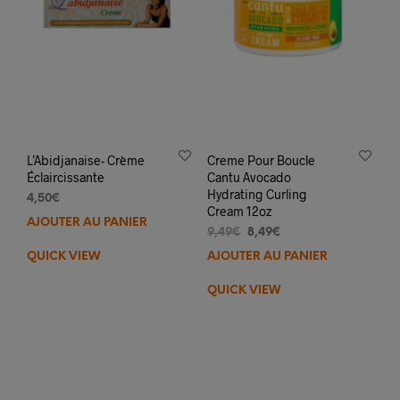
L’Abidjanaise- Crème
Creme Pour Boucle
Éclaircissante
Cantu Avocado
Hydrating Curling
4,50
€
Cream 12oz
AJOUTER AU PANIER
Le
Le
9,49
€
8,49
€
prix
prix
QUICK VIEW
AJOUTER AU PANIER
initial
actuel
était :
est :
QUICK VIEW
9,49€.
8,49€.