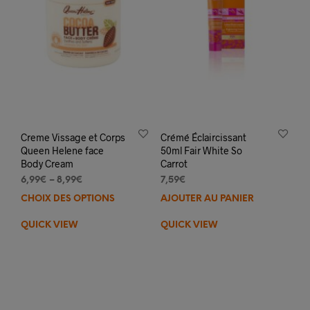
Creme Vissage et Corps
Crémé Éclaircissant
Queen Helene face
50ml Fair White So
Body Cream
Carrot
6,99
€
–
8,99
€
7,59
€
CHOIX DES OPTIONS
Ce
AJOUTER AU PANIER
produit
QUICK VIEW
QUICK VIEW
a
plusieurs
variations.
Les
options
peuvent