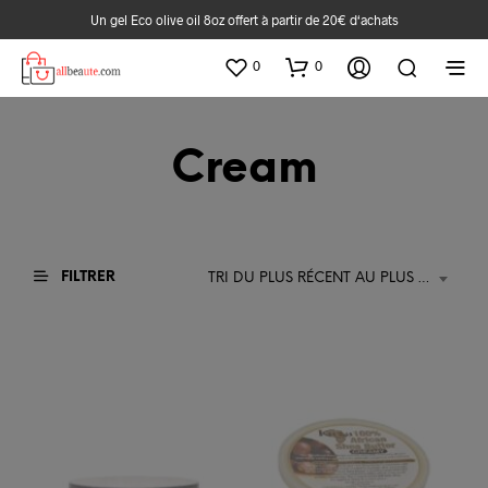
Un gel Eco olive oil 8oz offert à partir de 20€ d‘achats
0
0
Cream
FILTRER
TRI DU PLUS RÉCENT AU PLUS ANCIEN