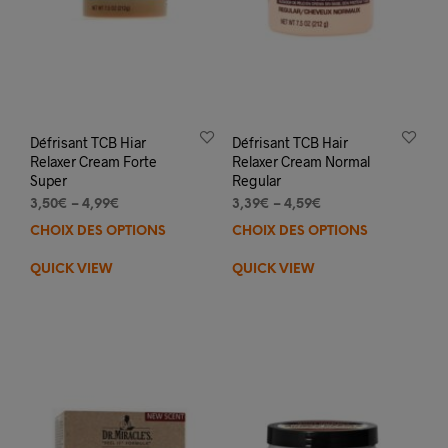
Défrisant TCB Hiar
Défrisant TCB Hair
Relaxer Cream Forte
Relaxer Cream Normal
Super
Regular
3,50
€
–
4,99
€
3,39
€
–
4,59
€
CHOIX DES OPTIONS
Ce
CHOIX DES OPTIONS
Ce
produit
prod
QUICK VIEW
QUICK VIEW
a
a
plusieurs
plus
variations.
varia
Les
Les
options
opti
peuvent
peuv
être
être
choisies
choi
sur
sur