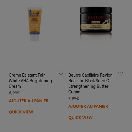
être
choisies
sur
la
page
du
produit
Creme Eclatant Fair
Beurre Capillaire Revlon
White AHA Brightening
Realistic Black Seed Oil
Cream
Strengthening Butter
Cream
6,99
€
7,99
€
AJOUTER AU PANIER
AJOUTER AU PANIER
QUICK VIEW
QUICK VIEW