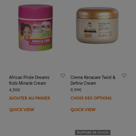
African Pride Dreams
Creme Keracare Twist &
Kids Miracle Cream
Define Cream
4,50
€
9,99
€
AJOUTER AU PANIER
CHOIX DES OPTIONS
Ce
prod
QUICK VIEW
QUICK VIEW
a
plus
varia
Les
RUPTURE DE STOCK