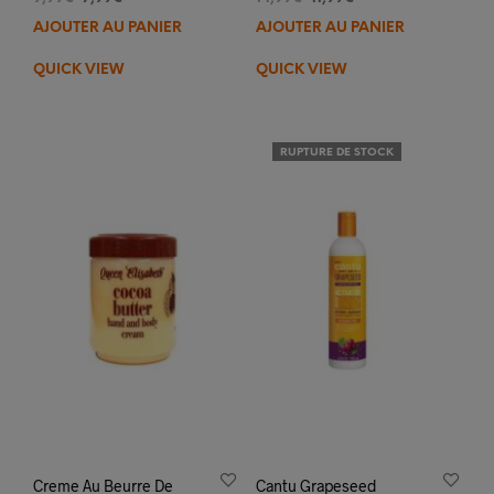
prix
prix
prix
prix
AJOUTER AU PANIER
AJOUTER AU PANIER
initial
actuel
initial
actuel
était :
est :
était :
est :
QUICK VIEW
QUICK VIEW
9,99€.
7,99€.
14,99€.
11,99€.
RUPTURE DE STOCK
Creme Au Beurre De
Cantu Grapeseed