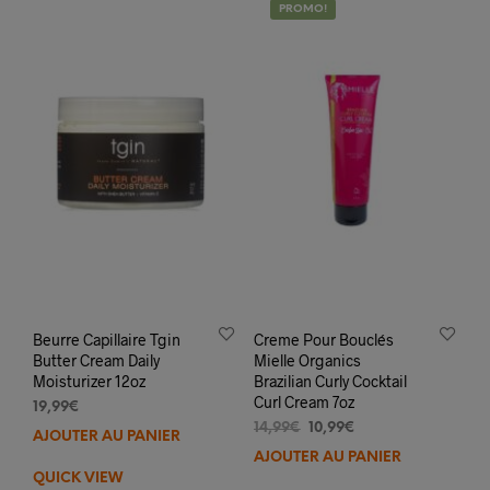
PROMO!
Beurre Capillaire Tgin
Creme Pour Bouclés
Butter Cream Daily
Mielle Organics
Moisturizer 12oz
Brazilian Curly Cocktail
Curl Cream 7oz
19,99
€
Le
Le
14,99
€
10,99
€
AJOUTER AU PANIER
prix
prix
AJOUTER AU PANIER
initial
actuel
QUICK VIEW
était :
est :