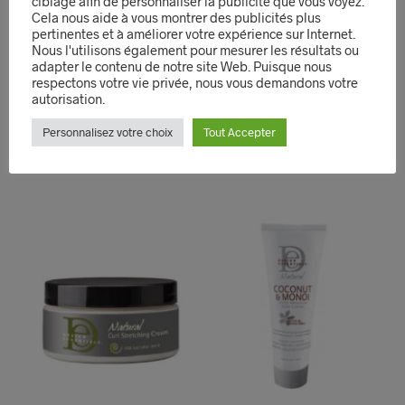
ciblage afin de personnaliser la publicité que vous voyez.
Coconut Curling Cream
Creme Vissage Ambi
Cela nous aide à vous montrer des publicités plus
25oz Cantu Shea Butter
Fade Cream 2oz
pertinentes et à améliorer votre expérience sur Internet.
Natural Hair
Nous l'utilisons également pour mesurer les résultats ou
12,99
€
adapter le contenu de notre site Web. Puisque nous
18,99
€
LIRE LA SUITE
respectons votre vie privée, nous vous demandons votre
AJOUTER AU PANIER
autorisation.
QUICK VIEW
QUICK VIEW
Personnalisez votre choix
Tout Accepter