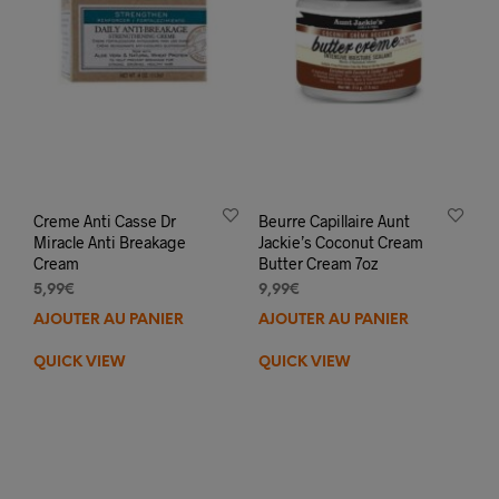
la
la
page
pag
du
du
produit
prod
Creme Anti Casse Dr
Beurre Capillaire Aunt
Miracle Anti Breakage
Jackie’s Coconut Cream
Cream
Butter Cream 7oz
5,99
€
9,99
€
AJOUTER AU PANIER
AJOUTER AU PANIER
QUICK VIEW
QUICK VIEW