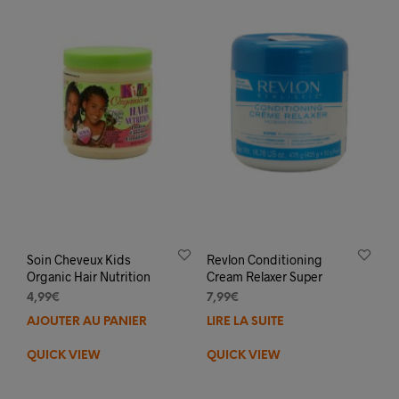
opti
peuv
être
choi
sur
la
pag
du
prod
Soin Cheveux Kids
Revlon Conditioning
Organic Hair Nutrition
Cream Relaxer Super
4,99
€
7,99
€
AJOUTER AU PANIER
LIRE LA SUITE
QUICK VIEW
QUICK VIEW