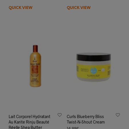
prod
QUICK VIEW
QUICK VIEW
a
plus
varia
Les
opti
peuv
être
choi
sur
la
pag
du
prod
Lait Corporel Hydratant
Curls Blueberry Bliss
Au Karite Rinju Beauté
Twist-N-Shout Cream
Réelle Shea Butter
14,99
€