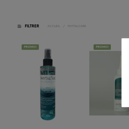
FILTRER
ACCUEIL
/
PHYTALCARE
PROMO!
PROMO!