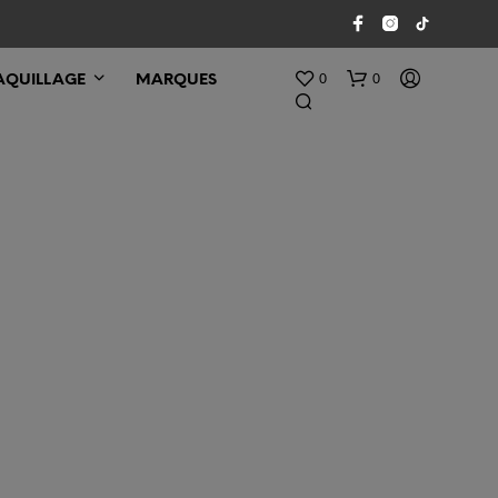
0
0
QUILLAGE
MARQUES
V
O
T
R
E
P
A
N