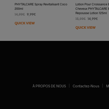
PHYTALCARE Spray Revitalisant Coco
Lotion Pour Croissance 
200ml
Cheveux PHYTALCARE 
Repousse Lotion 125ml
Le
Le
14,99
€
9,99
€
Le
Le
prix
prix
15,99
€
14,99
€
AJOUTER AU PANIER
QUICK VIEW
prix
prix
initial
actuel
AJOUTER AU PANIER
QUICK VIEW
initial
actuel
était :
est :
était :
est :
14,99€.
9,99€.
15,99€.
14,99€.
À PROPOS DE NOUS
Contactez-Nous
M