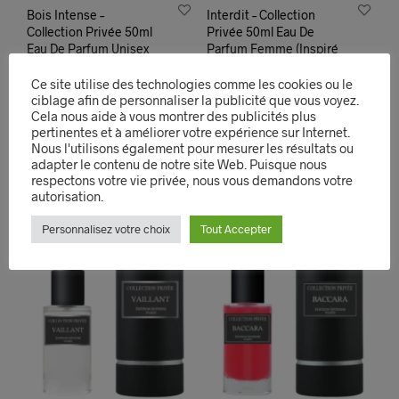
Bois Intense –
Interdit – Collection
Collection Privée 50ml
Privée 50ml Eau De
Eau De Parfum Unisex
Parfum Femme (Inspiré
par L’interdit)
12,90
€
Ce site utilise des technologies comme les cookies ou le
12,90
€
AJOUTER AU PANIER
ciblage afin de personnaliser la publicité que vous voyez.
AJOUTER AU PANIER
Cela nous aide à vous montrer des publicités plus
QUICK VIEW
pertinentes et à améliorer votre expérience sur Internet.
QUICK VIEW
Nous l'utilisons également pour mesurer les résultats ou
adapter le contenu de notre site Web. Puisque nous
respectons votre vie privée, nous vous demandons votre
autorisation.
Personnalisez votre choix
Tout Accepter