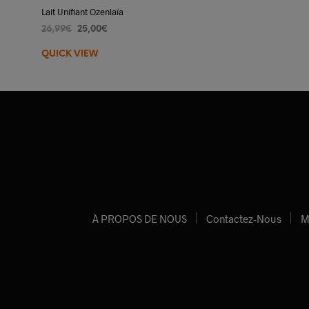
Lait Unifiant Ozenlaïa
Le
Le
26,99
€
25,00
€
prix
prix
AJOUTER AU PANIER
QUICK VIEW
initial
actuel
était :
est :
26,99€.
25,00€.
À PROPOS DE NOUS
Contactez-Nous
M