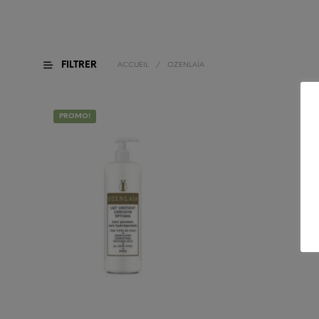
FILTRER
ACCUEIL
/
OZENLAÏA
PROMO!