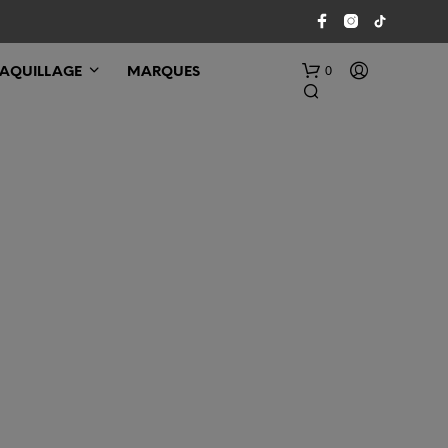
0
AQUILLAGE
MARQUES
V
O
T
R
E
P
A
N