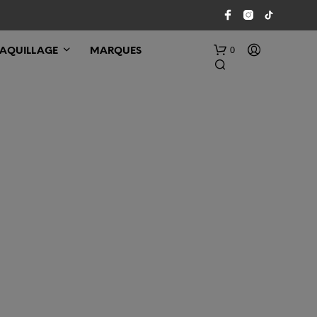
0
AQUILLAGE
MARQUES
V
O
T
R
E
P
A
N