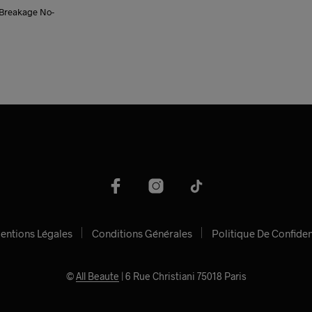
 Breakage No-
Ce
produit
a
plusieurs
variations.
Les
options
peuvent
être
choisies
entions Légales
Conditions Générales
Politique De Confiden
sur
la
©
All Beaute
| 6 Rue Christiani 75018 Paris
page
du