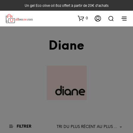
Un gel Eco olive oil 8oz offert à partir de 20€ d‘achats
0
Diane
FILTRER
TRI DU PLUS RÉCENT AU PLUS ANCIEN