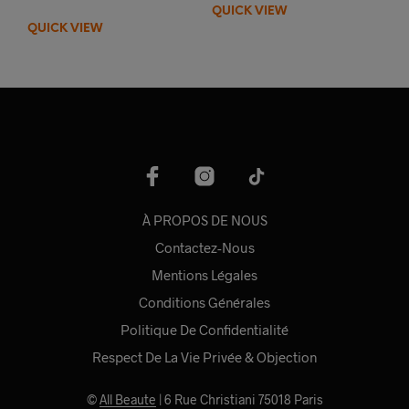
QUICK VIEW
a
QUICK VIEW
plus
varia
Les
opti
peuv
être
choi
sur
la
pag
À PROPOS DE NOUS
du
Contactez-Nous
prod
Mentions Légales
Conditions Générales
Politique De Confidentialité
Respect De La Vie Privée & Objection
©
All Beaute
| 6 Rue Christiani 75018 Paris