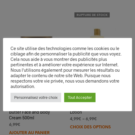
RUPTURE DE STOCK
Ce site utilise des technologies comme les cookies ou le
ciblage afin de personnaliser la publicité que vous voyez.
Cela nous aide à vous montrer des publicités plus
pertinentes et à améliorer votre expérience sur Internet.
Nous l'utilisons également pour mesurer les résultats ou
adapter le contenu de notre site Web. Puisque nous
respectons votre vie privée, nous vous demandons votre
autorisation.
Personnalisez votre choix
Tout Accepter
Shaqa Shah Cocoa
Shaqa Hand & Body
Butter Face and Body
Lotion
Cream 500ml
4,99
€
–
6,99
€
6,99
€
CHOIX DES OPTIONS
Ce
AJOUTER AU PANIER
prod