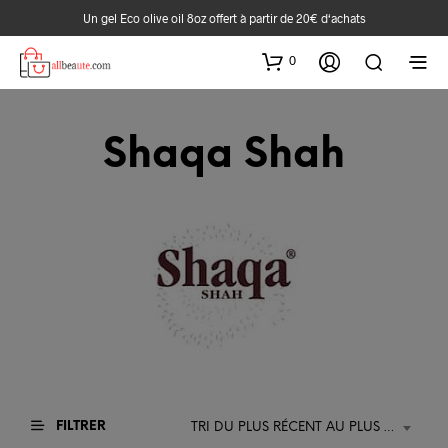
Un gel Eco olive oil 8oz offert à partir de 20€ d‘achats
0
Shaqa Shah
FILTRER
TRI DU PLUS RÉCENT AU PLUS ANCIEN