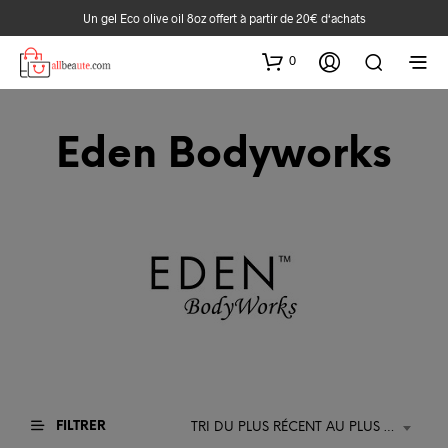
Un gel Eco olive oil 8oz offert à partir de 20€ d‘achats
0
Eden Bodyworks
FILTRER
TRI DU PLUS RÉCENT AU PLUS ANCIEN