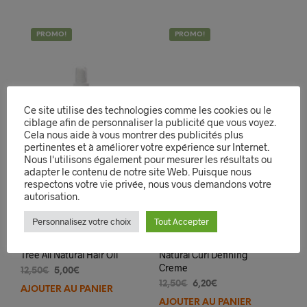
PROMO!
PROMO!
Ce site utilise des technologies comme les cookies ou le
ciblage afin de personnaliser la publicité que vous voyez.
Cela nous aide à vous montrer des publicités plus
pertinentes et à améliorer votre expérience sur Internet.
Nous l'utilisons également pour mesurer les résultats ou
adapter le contenu de notre site Web. Puisque nous
respectons votre vie privée, nous vous demandons votre
autorisation.
Personnalisez votre choix
Tout Accepter
Eden Peppermint Tea
Eden Coconut Shea All
Tree All Natural Hair Oil
Natural Curl Defining
Creme
Le
Le
12,50
€
5,00
€
prix
prix
Le
Le
12,50
€
6,20
€
AJOUTER AU PANIER
initial
actuel
prix
prix
AJOUTER AU PANIER