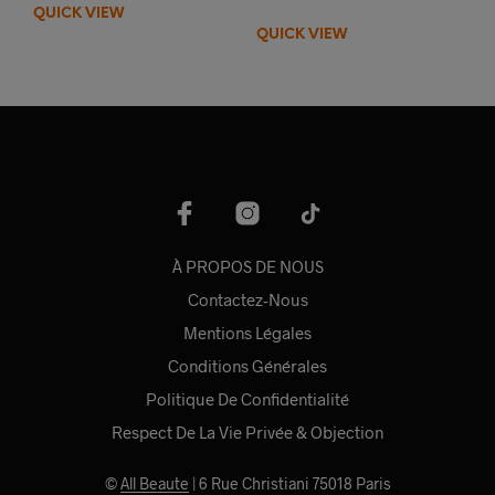
était :
est :
initial
actuel
QUICK VIEW
12,50€.
5,00€.
était :
est :
QUICK VIEW
12,50€.
6,20€.
À PROPOS DE NOUS
Contactez-Nous
Mentions Légales
Conditions Générales
Politique De Confidentialité
Respect De La Vie Privée & Objection
©
All Beaute
| 6 Rue Christiani 75018 Paris