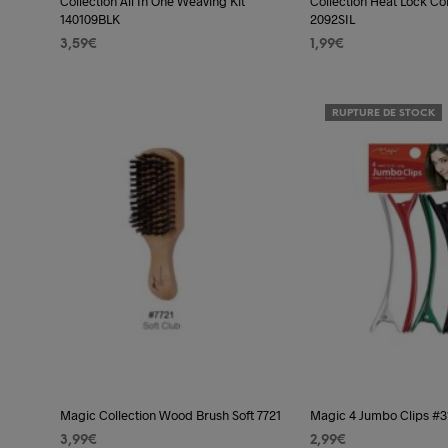
Collection All In One Weaving Kit
Collection Heat Lock Co
140109BLK
2092SIL
3,59
€
1,99
€
AJOUTER AU PANIER
AJOUTER AU PANIER
RUPTURE DE STOCK
Magic Collection Wood Brush Soft 7721
Magic 4 Jumbo Clips #3
3,99
€
2,99
€