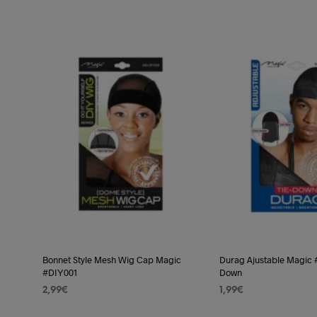
AJOUTER AU PANIER
AJOUTER AU PANIER
initial
actuel
était :
est :
3,99€.
2,99€.
Bonnet Style Mesh Wig Cap Magic
Durag Ajustable Magic 
#DIY001
Down
2,99
€
1,99
€
AJOUTER AU PANIER
AJOUTER AU PANIER