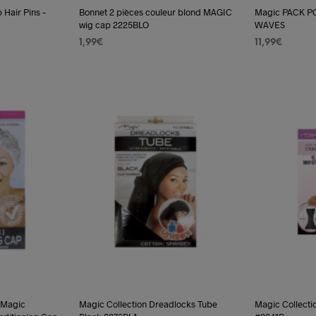
 Hair Pins –
Bonnet 2 pièces couleur blond MAGIC
Magic PACK 
wig cap 2225BLO
WAVES
1,99
€
11,99
€
AJOUTER AU PANIER
LIRE LA SUIT
 Magic
Magic Collection Dreadlocks Tube
Magic Collecti