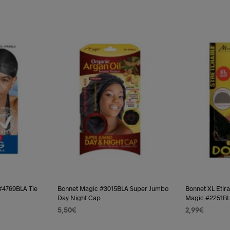
était :
est :
était :
3,99€.
2,99€.
4,99€.
#4769BLA Tie
Bonnet Magic #3015BLA Super Jumbo
Bonnet XL Eti
Day Night Cap
Magic #2251BL
5,50
€
2,99
€
AJOUTER AU PANIER
AJOUTER AU