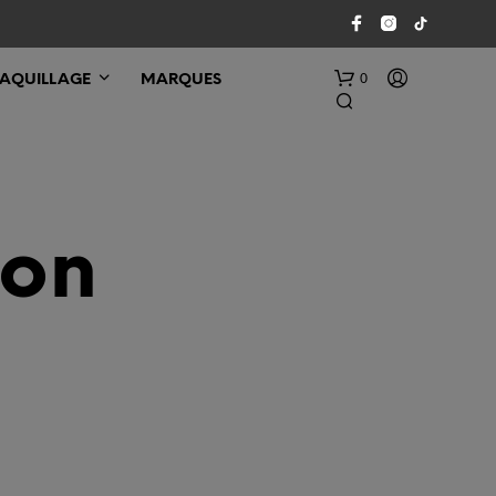
0
AQUILLAGE
MARQUES
ion
V
O
T
R
E
P
A
N