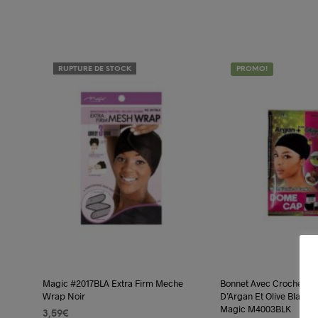
AJOUTER AU PANIER
LIRE LA SUITE
RUPTURE DE STOCK
PROMO!
Magic #2017BLA Extra Firm Meche
Bonnet Avec Crochet Trai
Wrap Noir
D’Argan Et Olive Black
Magic M4003BLK
3,59
€