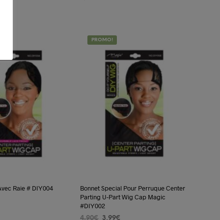
prix
 PANIER
AJOUTER AU PANIER
actuel
st :
2,99€.
PROMO!
Avec Raie # DIY004
Bonnet Special Pour Perruque Center
Parting U-Part Wig Cap Magic
Le
#DIY002
prix
 PANIER
Le
Le
4,90
€
3,99
€
actuel