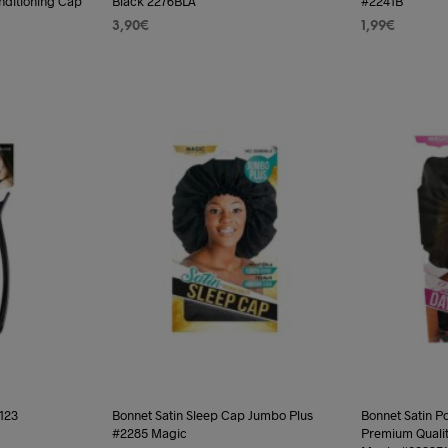
nditioning Cap
Black 2276BLA
#2241B
3,90
€
1,99
€
AJOUTER AU PANIER
AJOUTER AU
123
Bonnet Satin Sleep Cap Jumbo Plus
Bonnet Satin P
#2285 Magic
Premium Quali