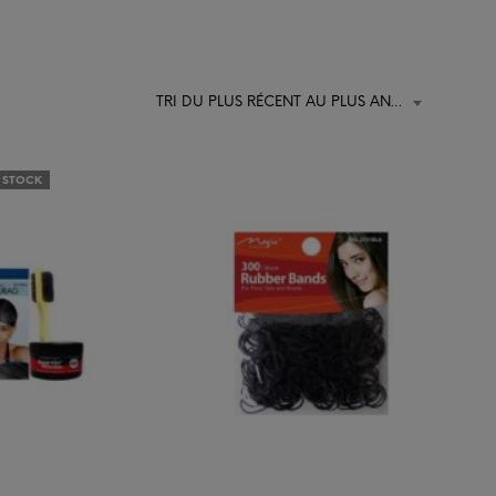
I
E
R
E
S
TRI DU PLUS RÉCENT AU PLUS ANCIEN
T
V
I
 STOCK
D
E
.