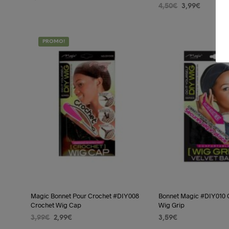
Le
Le
4,50
€
3,99
€
LIRE LA SUITE
prix
prix
AJOUTER AU PANIER
initial
actuel
était :
est :
PROMO!
4,50€.
3,99€.
Magic Bonnet Pour Crochet #DIY008
Bonnet Magic #DIY010 
Crochet Wig Cap
Wig Grip
Le
Le
3,99
€
2,99
€
3,59
€
prix
prix