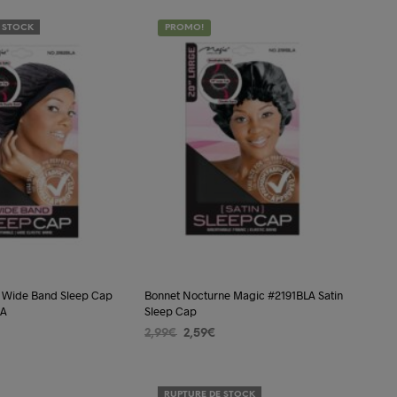
 STOCK
PROMO!
t Wide Band Sleep Cap
Bonnet Nocturne Magic #2191BLA Satin
LA
Sleep Cap
Le
Le
2,99
€
2,59
€
prix
prix
E
AJOUTER AU PANIER
initial
actuel
était :
est :
RUPTURE DE STOCK