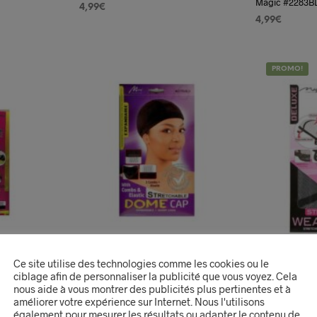
Magic #2283B
4,99
€
4,99
€
AJOUTER AU PANIER
AJOUTER AU
PROMO!
Ce site utilise des technologies comme les cookies ou le
ciblage afin de personnaliser la publicité que vous voyez. Cela
tée A L’Huile
Magic #M2256BLK Stretchable Dome
Bonnet Tissag
nous aide à vous montrer des publicités plus pertinentes et à
 Dome Cap
Cap
Perruque # 22
améliorer votre expérience sur Internet. Nous l'utilisons
également pour mesurer les résultats ou adapter le contenu de
Le
4,50
€
3,90
€
2,99
€