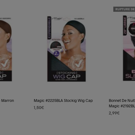
RUPTURE DE
p Marron
Magic #2225BLA Stockig Wig Cap
Bonnet De Nui
Magic #2192B
1,50
€
2,99
€
AJOUTER AU PANIER
LIRE LA SUIT