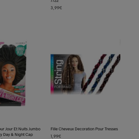
7722
3,99
€
 PANIER
AJOUTER AU PANIER
our Jour Et Nuits Jumbo
Fille Cheveux Decoration Pour Tresses
ty Day & Night Cap
1,99
€