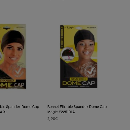
prix
prix
est :
AJOUTER AU PANIER
initial
actuel
3,99€.
était :
est :
4,90€.
3,99€.
rable Spandex Dome Cap
Bonnet Etirable Spandex Dome Cap
A XL
Magic #2251BLA
2,90
€
 PANIER
AJOUTER AU PANIER