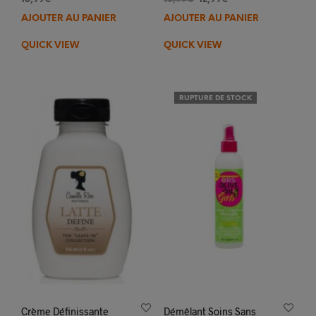
prix
prix
AJOUTER AU PANIER
AJOUTER AU PANIER
initial
actuel
était :
est :
QUICK VIEW
QUICK VIEW
15,99€.
12,99€.
RUPTURE DE STOCK
Crème Définissante
Démêlant Soins Sans