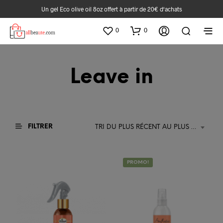
Un gel Eco olive oil 8oz offert à partir de 20€ d‘achats
0
0
Leave in
FILTRER
TRI DU PLUS RÉCENT AU PLUS ANCIEN
PROMO!