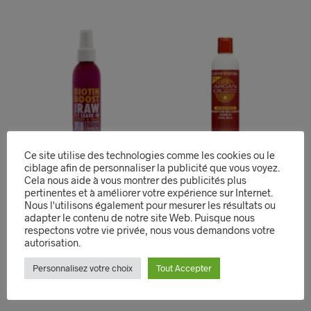
Ce site utilise des technologies comme les cookies ou le
ciblage afin de personnaliser la publicité que vous voyez.
Cela nous aide à vous montrer des publicités plus
pertinentes et à améliorer votre expérience sur Internet.
Nous l'utilisons également pour mesurer les résultats ou
BIOTON BOOST REAL
Soins sans rinçage
adapter le contenu de notre site Web. Puisque nous
RAW 7N1 LEAVE IN 6oz
Creme of Nature Argan
respectons votre vie privée, nous vous demandons votre
autorisation.
Oil Moisture Recovery
9,99
€
Leave-in Curl Milk 8oz
AJOUTER AU PANIER
Personnalisez votre choix
Tout Accepter
9,99
€
QUICK VIEW
AJOUTER AU PANIER