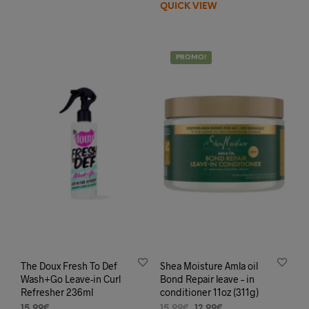
QUICK VIEW
PROMO!
The Doux Fresh To Def
Shea Moisture Amla oil
Wash+Go Leave-in Curl
Bond Repair leave – in
Refresher 236ml
conditioner 11oz (311g)
Le
Le
15,99
€
15,99
€
12,99
€