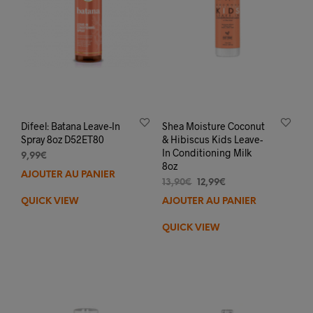
Difeel: Batana Leave-In
Shea Moisture Coconut
Spray 8oz D52ET80
& Hibiscus Kids Leave-
In Conditioning Milk
9,99
€
8oz
AJOUTER AU PANIER
Le
Le
13,90
€
12,99
€
prix
prix
QUICK VIEW
AJOUTER AU PANIER
initial
actuel
était :
est :
QUICK VIEW
13,90€.
12,99€.